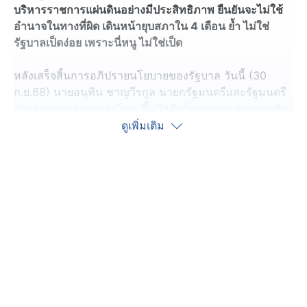
บริหารราชการแผ่นดินอย่างมีประสิทธิภาพ ยืนยันจะไม่ใช้
อำนาจในทางที่ผิด เดินหน้ายุบสภาใน 4 เดือน ย้ำ ไม่ใช่
รัฐบาลเป็ดง่อย เพราะนี่หนู ไม่ใช่เป็ด
หลังเสร็จสิ้นการอภิปรายนโยบายของรัฐบาล วันนี้ (30
ก.ย.68) นายอนุทิน ชาญวีรกูล นายกรัฐมนตรีและรัฐมนตรี
ว่าการกระทรวงมหาดไทย ขึ้นบัลลังก์กล่าวขอบคุณสมาชิก
รัฐสภา พร้อมยืนยันว่า รัฐบาลจะได้ไปหาบริหารราชการ
ดูเพิ่มเติม
แผ่นดิน อย่างเต็มรูปแบบตั้งแต่วินาทีนี้เป็นต้นไป พร้อม
ขอบคุณสมาชิกรัฐสภาทุกคน ที่ให้ความรู้ ข้อเสนอ ความ
คิด และคำวิจารณ์ เพื่อให้รัฐบาลนำไปปฏิบัติในการบริหาร
ราชการแผ่นดิน
“ยืนยันว่ารัฐมนตรีทุกคนรับฟังและจะนำไปเป็นข้อคิด ไป
บริหารราชการแผ่นดินอย่างมีประสิทธิภาพสูงต่อไป ตลอด
ทั้ง 2 วันนี้เป็น 2 วันที่มีคุณค่าอย่างยิ่งสำหรับรัฐบาล และ
ขออภัยผู้อภิปรายบางคนที่ตนเองได้ลุกขึ้นตอบโต้ เพื่อเอาข้อ
เท็จจริงมาชี้แจง ให้ประชาชนได้รับทราบ แม้ว่าหลายเรื่อง
จะเป็นการอภิปรายที่มีความต่างจากข้อเท็จ แต่ไม่เป็นไร