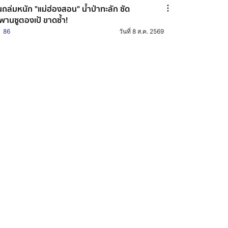
ถล่มหนัก "แม่ฮ่องสอน" น้ำป่าทะลัก ซัด
พานซูตองเป้ ขาดซ้ำ!
86
วันที่ 8 ส.ค. 2569