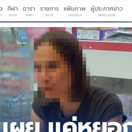
าว
กีฬา
ดารา
รายการ
แฟ้มภาพ
ผู้ประกาศข่าว
S
SPORT
STARS
SHOW
7HDSTOCK
NEWSCASTER
(current)