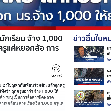
ักเรียน จ้าง 1,000
ข่าวอื่นใน
 ครูแค่หยอกล้อ การ
นา
เก
กล
รว
บา
232
แชร์
.2 มีปัญหากับเพื่อนร่วมชั้น แล้วถูกครู
ฟังว่า ถูกครูบอกว่า จ้าง 1,000 ให้
กร
แล้ว ระบุ เป็นการสื่อสารผิดพลาด
เข
าดเคลื่อน ส่วนเรื่องเงิน 1,000 ครูแค่