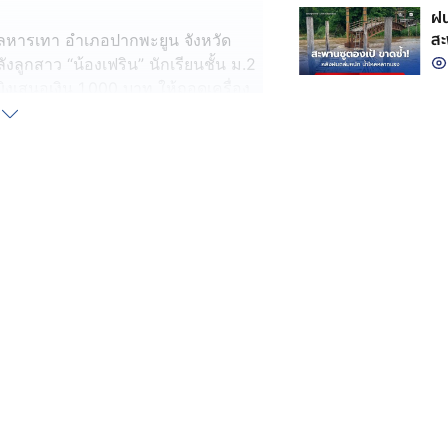
ฝน
สะ
บลหารเทา อำเภอปากพะยูน จังหวัด
ลูกสาว “น้องเฟริน” นักเรียนชั้น ม.2
ิงเสนอเงิน 1,000 บาท ให้ถอดเครื่อง
กับเพื่อนในห้องเรียน
ประมาณเที่ยง ได้มีปากเสียงกับเพื่อน
าข้างอีกคน ทำให้ทะเลาะกันถึงขั้นลง
วันถัดมาเธอได้ชวนเพื่อนรุ่นพี่หญิงไป
แจ้งผู้ปกครอง อ้างว่าจะถูกทำร้ายซ้ำ
ทั้งสองฝ่ายมาเจรจา ครูฝ่ายปกครองกลับ
ท่าทีเข้าข้างคู่กรณี จากนั้นได้เสนอ
ียนอื่น ทั้งที่น้องเฟรินเพิ่งย้ายมาจาก
งเรียนแห่งนี้ได้เพียงปีเดียว
ับโทรศัพท์จากครูชายให้ช่วยอบรมลูก
บจากปากลูกสาวภายหลัง ยืนยันว่า
้แย้ง แต่ไม่ถึงขั้นสมควรถูกบีบให้ย้าย
ควรถูกตัดอนาคตด้วยการใช้เงินเพียง