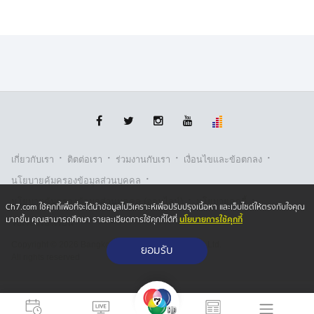
·
·
·
·
เกี่ยวกับเรา
ติตต่อเรา
ร่วมงานกับเรา
เงื่อนไขและข้อตกลง
·
นโยบายคุ้มครองข้อมูลส่วนบุคคล
·
·
นโยบายคุ้มครองข้อมูลส่วนบุคคล (ออนไลน์)
นโยบายคุกกี้
Ch7.com ใช้คุกกี้เพื่อที่จะได้นำข้อมูลไปวิเคราะห์เพื่อปรับปรุงเนื้อหา และเว็บไซต์ให้ตรงกับใจคุณ
นโยบายการใช้คุกกี้
มากขึ้น คุณสามารถศึกษา รายละเอียดการใช้คุกกี้ได้ที่
รับเรื่องร้องเรียน
Copyright © 2026 Bangkok Broadcasting & T.V. Co.,Ltd.
ยอมรับ
All rights reserved