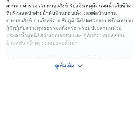
ผ่านมา ตำรวจ สภ.หนองสังข์ รับแจ้งเหตุมีคนจมน้ำเสียชีวิต
ที่บริเวณหน้าฝายน้ำล้นบ้านดอนเค็ง รอยต่อบ้านก่าน
ต.หนองสังข์ อ.แก้งคร้อ จ.ชัยภูมิ จึงไปตรวจสอบพร้อมหน่วย
กู้ชีพกู้ภัยสว่างพุทธธรรมเเก้งคร้อ พร้อมประสานหน่วย
ประดาน้ำมูลนิธิสว่างคุณธรรม และ กู้ภัยสว่างพุทธธรรม
บ้านแท่น เข้าตรวจสอบและค้นหา
ที่เกิดเหตุมีญาติผู้เสียชีวิต และชาวบ้านใกล้เคียงหลายสิบคน
ยืนดูอยู่บริเวณหน้าฝายน้ำล้น โดยคนที่จมน้ำ คือ นาย
ดูเพิ่มเติม
สุวรรณ อายุ 67 ปี ทราบว่าในตอนบ่ายที่ผ่านมา ได้นำ
อุปกรณ์จับปลา แห ออกไปทอดแหจับปลาไหลมากับน้ำ
หลากท่วมฝายน้ำล้น กับเพื่อนบ้าน ขณะนายสุวรรณ ได้
ทอดแหอยู่บริเวณสันฝายน้ำล้น ได้เกิดลื่นตะไคร่น้ำบริเวณ
สันฝายน้ำล้น ถูกน้ำบริเวณสันฝายน้ำล้นไหลแรงซัดร่างตก
ไปใต้ฝายน้ำล้น ซึ่งมีน้ำวนใต้น้ำ ได้ดูดเอาร่างหายไป เพื่อน
ที่มาด้วยกันช่วยไม่ทัน ก่อนจะรีบเข้าไปแจ้งผู้ใหญ่บ้าน แจ้ง
ตำรวจ และแจ้งหน่วยประดาน้ำมางมหาร่างนายสุวรรณ