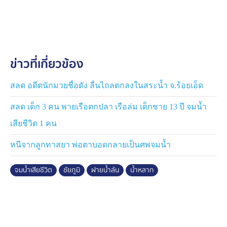
หลังจากชุดประดาน้ำลงค้นหาเวลาประมาณ 20.00 น. ใช้
เวลาประมาณ 10 นาที ก็พบร่างจมอยู่ใต้น้ำ ห่างออกไป
ประมาณ 20 เมตร โดยแพทย์เวร รพ.แก้งคร้อ ชันสูตร
พลิกศพเบื้องต้น ระบุว่าเสียชีวิตจากขาดอากาศหายใจจาก
การจมน้ำ ขณะที่ญาติไม่ติดใจ จึงมอบร่างให้ญาติไปบำเพ็ญ
ข่าวที่เกี่ยวข้อง
กุศลต่อไป
อย่างไรก็ตาม ฤดูน้ำหลาก น้ำท่วมปีนี้ มีผู้จมน้ำเสียชีวิตตาม
สลด อดีตนักมวยชื่อดัง ลื่นไถลตกลงในสระน้ำ จ.ร้อยเอ็ด
อำเภอต่าง ๆ แล้ว 5 คน ตั้งแต่ช่วงกลางเดือน ส.ค. 68 จนถึง
สลด เด็ก 3 คน พายเรือตกปลา เรือล่ม เด็กชาย 13 ปี จมน้ำ
คนล่าสุดช่วงค่ำวันที่ 1 ต.ค. 68 ที่ผ่านมา ขณะที่ตามพื้นที่
ต่าง ๆ ยังคงมีน้ำจำนวนมาก ฝ่ายน้ำล้นมีตะไคร่น้ำจับอยู่
เสียชีวิต 1 คน
จำนวนมาก ออกจับปลาน้ำไหลหลากบริเวณหน้าฝายน้ำล้น
หนีจากลูกทาสยา พ่อตาบอดกลายเป็นศพจมน้ำ
ต้องระวังลื่นตะไคร่น้ำ ถูกกระแสน้ำพัดตกตกหน้าฝายน้ำล้น
จมน้ำเสียชีวิตได้
จมน้ำเสียชีวิต
ชัยภูมิ
ฝายน้ำล้น
น้ำหลาก