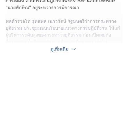
การเต็มที่ ส่วนกรณียื่นฎีกาขอพระราชทานอภัยโทษของ
"นายทักษิณ" อยู่ระหว่างการพิจารณา
พลตำรวจโท รุทธพล เนาวรัตน์ รัฐมนตรีว่าการกระทรวง
ยุติธรรม ประชุมมอบนโยบายแนวทางการปฏิบัติงาน ให้แก่
ผู้บริหารระดับสูงของกระทรวงยุติธรรม ก่อนเปิดเผยต่อ
สื่อมวลชน ย้ำมีเวลาทำงานเพียง 4 เดือน หากเข้าไป
แทรกแซงคดีดัง เช่น คดีบุกรุกเขากระโดง หรือ คดีฮั้วเลือก
ดูเพิ่มเติม
ตั้ง สว. นอกจากจะถูกดำเนินคดี ยังกระทบกับการบริหาร
งานอื่น ๆ ยืนยันให้หน่วยงานที่เกี่ยวข้องดำเนินคดีเต็มที่ เชื่อ
มีพยานหลักฐานในมือมากพอสมควรแล้ว
ส่วนกรณีการยื่นฎีกาขอพระราชทานอภัยโทษของ "นาย
ทักษิณ" ตอนนี้เรื่องถูกส่งกลับมาอยู่ในการพิจารณาของ
กระทรวงยุติธรรม หลังจากนี้จะให้คณะกรรมการร่วมกัน
พิจารณาเรื่องข้อกฎหมาย คาดมีคำตอบไม่เกินวันจันทร์หน้า