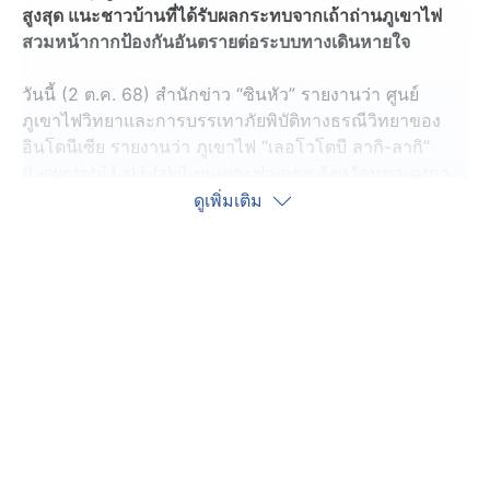
สูงสุด แนะชาวบ้านที่ได้รับผลกระทบจากเถ้าถ่านภูเขาไฟ
สวมหน้ากากป้องกันอันตรายต่อระบบทางเดินหายใจ
วันนี้ (2 ต.ค. 68) สำนักข่าว “ซินหัว” รายงานว่า ศูนย์
ภูเขาไฟวิทยาและการบรรเทาภัยพิบัติทางธรณีวิทยาของ
อินโดนีเซีย รายงานว่า ภูเขาไฟ “เลอโวโตบี ลากิ-ลากิ”
(Lewotobi Laki-laki) บนเกาะฟลอเรส จังหวัดนูซาเตงกา
ราตะวันออก ประเทศอินโดนีเซีย ปะทุพ่นเถ้าถ่านภูเขาไฟสี
ดูเพิ่มเติม
เทาเข้มพุ่งขึ้นไปบนท้องฟ้าสูงสุด 5 กิโลเมตร ส่งผลให้มีการ
ประกาศเตือนภัยการบินระดับสูงสุด
โดยมีการออกคำประกาศเฝ้าสังเกตการณ์ภูเขาไฟเพื่อการ
บิน (VONA) ระดับสีแดง ซึ่งเป็นระดับสูงสุดที่ห้าม
อากาศยานบินต่ำกว่า 6,000 เมตร บริเวณใกล้ภูเขาไฟ
พร้อมแนะนำให้สายการบินเตรียมรับมือกับความล่าช้าที่
อาจเกิดจากเถ้าภูเขาไฟ
ทางหน่วยงานทางการเตือนประชาชนที่อาศัยอยู่บริเวณเชิง
เขา รวมถึงนักท่องเที่ยวและนักเดินทาง ให้งดทำกิจกรรมทุก