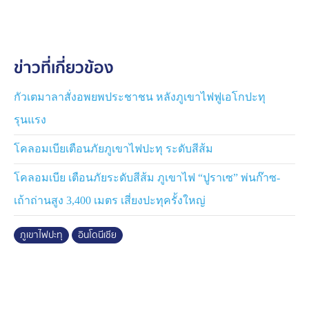
ประเภทในรัศมี 6 กิโลเมตรจากปากปล่องภูเขาไฟ นอกจาก
นี้ยังแจ้งเตือนว่าอาจมีกระแสลาวาหรือโคลนภูเขาไฟไหล
ตามลำน้ำที่ต้นทางมาจากยอดเขาในช่วงที่มีฝนตกหนัก
ข่าวที่เกี่ยวข้อง
นอกจากนี้ ยังได้แนะนำให้ชาวบ้านในพื้นที่ที่ได้รับผลกระทบ
จากเถ้าถ่านภูเขาไฟ สวมหน้ากากหรือปิดจมูกและปาก เพื่อ
ป้องกันอันตรายต่อระบบทางเดินหายใจ
กัวเตมาลาสั่งอพยพประชาชน หลังภูเขาไฟฟูเอโกปะทุ
รุนแรง
ทั้งนี้ ประเทศโดยอินโดนีเซีย มีภูเขาไฟที่ยังคุกรุ่นอยู่ทั้งสิ้น
127 ลูก
โคลอมเบียเตือนภัยภูเขาไฟปะทุ ระดับสีส้ม
โคลอมเบีย เตือนภัยระดับสีส้ม ภูเขาไฟ “ปูราเซ” พ่นก๊าซ-
เถ้าถ่านสูง 3,400 เมตร เสี่ยงปะทุครั้งใหญ่
ภูเขาไฟปะทุ
อินโดนีเซีย