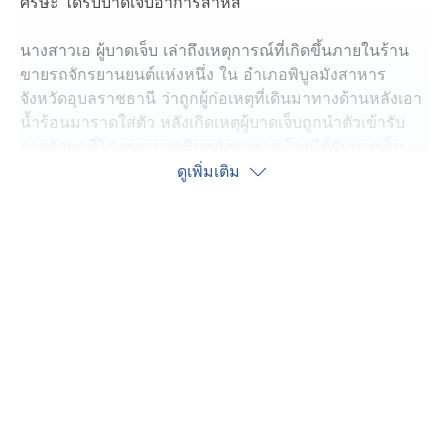
ศีรษะ ได้รับบาดเจ็บอาการสาหัส
นางสาวเอ ผู้บาดเจ็บ เล่าถึงเหตุการณ์ที่เกิดขึ้นภายในร้าน
ขายรถจักรยานยนต์แห่งหนึ่ง ใน อำเภอพิบูลมังสาหาร
จังหวัดอุบลราชธานี ว่าถูกผู้ก่อเหตุที่เดินมาทางด้านหลังเอา
น้ำร้อนมาราดใส่ตัว หลังเกิดเหตุผู้บาดเจ็บถูกนำตัวเข้ารับ
การรักษาที่โรงพยาบาลพิบูลมังสาหาร โดยได้รับบาดเจ็บ
ตั้งแต่บริเวณท้ายทอยลงไปถึงหลังและแขน แพทย์ต้องนำเข้า
ดูเพิ่มเติม
ห้องผ่าตัดลอกเอาหนังที่ตายออก ล่าสุด รู้สึกตัวดี ยังคงอยู่
ห้องปลอดเชื้อ แพทย์ดูแลใกล้ชิด
เมื่อวาน นางสาวเก๋ พี่สาวของนางสาวเอ ได้เข้าพบกับ
พนักงานสอบสวน สภ.พิมูลมังสาหาร เพื่อให้ปากคำเพิ่มเติม
พร้อมให้ข้อมูลกับผู้สื่อข่าวว่า เหตุเกิดเมื่อวันที่ 1 ตุลาคมที่
ผ่านมา ตัวเองและน้องสาว ซึ่งทำงานอยู่ที่ร้านขายรถ
จักรยานยนต์ดังกล่าวทั้งคู่ ได้ไปทำงานตามปกติ โดยทำงาน
อยู่คนละแผนก เห็นแต่เพียงผู้ก่อเหตุซึ่งอายุ 27 ปี เดินถือ
กาน้ำร้อนผ่านหน้าแผนกไป ก่อนได้ยินเสียงน้องสาวร้องออก
มาด้วยความเจ็บปวด จึงรีบไปดู เห็นว่าน้องถูกผู้ก่อเหตุใช้น้ำ