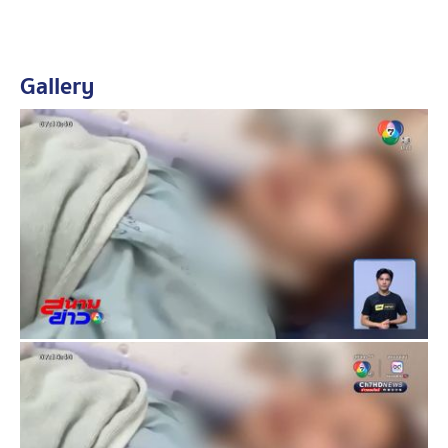
ร้อนราดใส่ จึงรีบพาน้องสาวส่งโรงพยาบาลทันที
ส่วนสาเหตุคาดว่ามาจากเรื่องที่น้องสาวของตัวเองไปคบหา
Gallery
เป็นแฟนกับพี่ชายของผู้ก่อเหตุ จนสร้างความไม่พอใจให้กับผู้
ก่อเหตุ จนลงมือใช้น้ำราดใส่น้องสาวจนได้รับบาดเจ็บ
โดยหลังก่อเหตุ ผู้ก่อเหตุได้เข้ามอบตัวกับตำรวจแล้ว โดย
ยอมรับทุกข้อกล่าวหา พนักงานสอบสวนจึงได้แจ้งข้อหา
ทำร้ายร่างกายผู้อื่นจนได้รับอันตรายแก่ร่างกายและจิตใจ
ซึ่งหลังจากนี้พนักงานสอบสวนจะได้ขอเอกสารจากแพทย์
เพื่อใช้เป็นหลักฐานว่าผู้บาดเจ็บได้รับบาดเจ็บอย่างไรบ้าง
ก่อนดำเนินคดีตามกฎหมายต่อไป