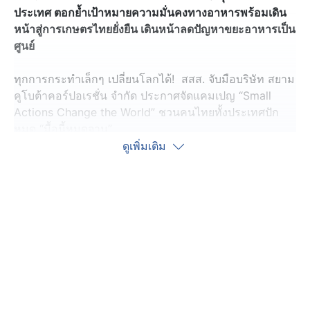
ประเทศ ตอกย้ำเป้าหมายความมั่นคงทางอาหารพร้อมเดิน
หน้าสู่การเกษตรไทยยั่งยืน เดินหน้าลดปัญหาขยะอาหารเป็น
ศูนย์
ทุกการกระทำเล็กๆ เปลี่ยนโลกได้! สสส. จับมือบริษัท สยาม
คูโบต้าคอร์ปอเรชั่น จำกัด ประกาศจัดแคมเปญ “Small
Actions Change the World” ชวนคนไทยทั้งประเทศปัก
หมุด “มื้อนี้หมดจาน”
ดูเพิ่มเติม
กิจกรรมแห่งการสร้างวัฒนธรรมรับประทานอาหารหมด
จานพร้อมกันทั่วประเทศ 16 ตุลาคม 2568 เนื่องในวัน
อาหารโลก (World Food Day)ตอกย้ำพันธกิจด้านความ
มั่นคงทางอาหาร การบริโภคอย่างยั่งยืนเคียงคู่กับการดูแล
สิ่งแวดล้อมและสุขภาพ ตามเป้าหมายการพัฒนาที่ยั่งยืน
SDGs สู่การเดินหน้าเป็น Global Major Brand 2030ตั้งเป้า
ลดปัญหาขยะอาหารเป็นศูนย์และรักษาคุณค่าผลผลิตต้นทาง
เพื่อยกระดับภาคการเกษตรไทยสู่ความยั่ง ยืน พร้อม
ประกาศความร่วมมือกับสำนักงานกองทุนสนับสนุนการ