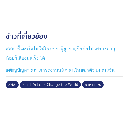
สร้างเสริมสุขภาพ (สสส.)เตรียมเดินหน้าขยายพลังการ
เปลี่ยนแปลงครั้งยิ่งใหญ่สู่สังคมไทย ขับเคลื่อนภาค
การเกษตรภายใต้กลยุทธ์ ‘Perform and Transform’ เพื่อ
ผลักดันให้เกิดการเปลี่ยนผ่านสู่ความยั่งยืนทางการเกษตร
อย่างเป็นรูปธรรม โดยครอบคลุม 4 เสาหลักสำคัญ คือ การ
ข่าวที่เกี่ยวข้อง
สร้างแพลตฟอร์มดิจิทัลสำหรับเกษตรกร การขยายโซลูชัน
Smart Farming การวิจัยและพัฒนาผลิตภัณฑ์สำหรับ
อาเซียน รวมถึงใช้พลังงานทางเลือกอย่างแทรกเตอร์ EV
สสส. ชี้ มะเร็งไม่ใช่โรคของผู้สูงอายุอีกต่อไป เพราะอายุ
และการขับเคลื่อน ESG สู่เป้าหมาย Net Zero นอกจากนี้
น้อยก็เสี่ยงมะเร็ง ได้
ยังอาศัยความร่วมมือกับพันธมิตรอย่าง มูลนิธิ สโกลารส์
ออฟ ซัสทีแนนซ์ (Scholars of Sustenance - SOS
เผชิญปัญหา ศก.-ภาระงานหนัก คนไทยฆ่าตัว 14 คน/วัน
Thailand) เพื่อขับเคลื่อนตามเป้าหมายการพัฒนาอย่าง
ยั่งยืน หรือ SDGs
สสส.
Small Actions Change the World
อาหารขยะ
ผู้ที่สนใจสามารถร่วมเป็นส่วนหนึ่งของกิจกรรม “มื้อนี้หมด
จาน” เพียงโพสต์รูปการรับประทานอาหารหมดจาน พร้อม
ติดแฮชแท็ก #มื้อนี้หมดจานกับคูโบต้า เพื่อแสดงพลังแห่ง
การเห็นคุณค่าอาหารทุกมื้อ รายละเอียดเพิ่มเติมที่ เฟซบุ๊ก
ออฟฟิเชียล Siam Kubota Club