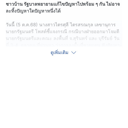
ชาวบ้าน รัฐบาลพยายามแก้ไขปัญหาไปพร้อม ๆ กัน ไม่อาจ
ละทิ้งปัญหาใดปัญหาหนึ่งได้
วันนี้ (5 ต.ค.68) นางสาวไตรศุลี ไตรสรณกุล เลขานุการ
นายกรัฐมนตรี โพสต์ชี้แจงกรณี กรณีบางฝ่ายออกมาโจมตี
นายกรัฐมนตรีและคณะ ลงพื้นที่ จ.สุรินทร์ และ บุรีรัมย์ วัน
ที่ 3-4 ตุลาคม ที่ผ่านมา ว่าการลงพื้นที่ชายแดน ฟังปัญหา-
ความต้องการชาวบ้าน ไม่ใช่เรื่องของการเมือง
ดูเพิ่มเติม
1) การลงพื้นที่ดังกล่าว เพื่อรับฟังปัญหาและความต้องการ
ของประชาชนในจังหวัดชายแดนอีสานใต้ ที่ได้รับผลกระทบ
จากการสู้รบ ไม่ว่าจะเป็น การเยียวยา การปิดด่าน การสร้าง
รั้ว เป็นต้น
2) เพราะเป็นรัฐบาลใหม่ มีความจำเป็นต้องลงไปสร้างความ
เชื่อมั่นให้กับประชาชน โดยเฉพาะในเรื่องความปลอดภัย
และปากท้อง
3) กรณีน้ำท่วม นายกรัฐมนตรี ได้ลงพื้นที่ติดตาม