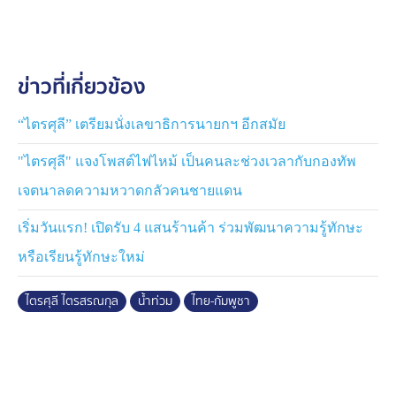
สถานการณ์ด้วยตัวเองที่ จ.พระนครศรีอยุธยา เมื่อวันที่ 27
ก.ย.68 จากนั้นได้มอบหมายให้รัฐมนตรีหลายกระทรวง
ลงพื้นที่ติดตามสถานการณ์อย่างใกล้ชิด
ข่าวที่เกี่ยวข้อง
4) นายกรัฐมนตรี ยังแต่งตั้งคณะกรรมการอำนวยการและ
บริหารสถานการณ์ภัยพิบัติทางธรรมชาติ (คอภ.) ซึ่งจะมี
“ไตรศุลี” เตรียมนั่งเลขาธิการนายกฯ อีกสมัย
การประชุมในวันที่ 6 ต.ค.นี้ ก่อนจะลงพื้นที่อีกครั้งในไม่ช้า
"ไตรศุลี" แจงโพสต์ไฟไหม้ เป็นคนละช่วงเวลากับกองทัพ
นี้
เจตนาลดความหวาดกลัวคนชายแดน
ดังนั้น จึงไม่ควรเอาสถานการณ์น้ำท่วมมาโจมตีทางการ
เริ่มวันแรก! เปิดรับ 4 แสนร้านค้า ร่วมพัฒนาความรู้ทักษะ
เมือง เพราะทั้งน้ำท่วมกับปัญหาชายแดน มีความสำคัญ
เหมือน ๆ กัน และรัฐบาลก็ได้พยายามแก้ไขปัญหาไปพร้อม
หรือเรียนรู้ทักษะใหม่
ๆ กัน ไม่อาจละทิ้งปัญหาใดปัญหาหนึ่งได้
ไตรศุลี ไตรสรณกุล
น้ำท่วม
ไทย-กัมพูชา