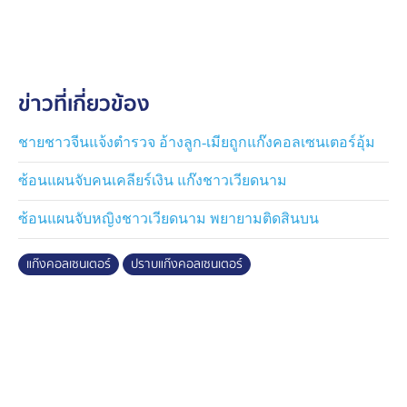
ด้าน นายพชร อนันตศิลป์ ปลัดกระทรวงดีอี บอกว่า หาก
ตรวจสอบเสร็จจะดำเนินการตามกฎหมาย ไม่ว่าจะเป็นทาง
แพ่ง อาญา หรือการสอบสวนทางวินัย พร้อมย้ำว่าต้องมีผล
ตรวจสอบชัดเจนว่าทำไมถึงมีการพูดถึงเรื่องสินบน ไม่เช่น
ข่าวที่เกี่ยวข้อง
นั้นคณะกรรมการก็อาจเข้าข่ายละเลยการปฏิบัติหน้าที่ได้
ชายชาวจีนแจ้งตำรวจ อ้างลูก-เมียถูกแก๊งคอลเซนเตอร์อุ้ม
ซ้อนแผนจับคนเคลียร์เงิน แก๊งชาวเวียดนาม
ซ้อนแผนจับหญิงชาวเวียดนาม พยายามติดสินบน
แก๊งคอลเซนเตอร์
ปราบแก๊งคอลเซนเตอร์