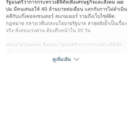
รัฐมนตรีว่าการกระทรวงดิจิทัลเพื่อเศรษฐกิจและสังคม เผย
ปม มีคนเสนอให้ 40 ล้านบาทต่อเดือน แลกกับการไม่ดำเนิน
คดีกับแก๊งคอลเซนเตอร์ สแกมเมอร์ รวมถึงเว็บไซต์ผิด
กฎหมาย กลางเวทีแถลงนโยบายรัฐบาล ล่าสุดยังย้ำเป็นเรื่อง
จริง สั่งสอบเร่งด่วน ต้องคืบหน้าใน 30 วัน
หลังนายไชยชนก ชิดชอบ รัฐมนตรีว่าการกระทรวงดิจิทัล
เพื่อเศรษฐกิจและสังคม หรือ ดีอี ออกมาเปิดข้อมูลว่า มีคน
เสนอเงินให้ 40 ล้านบาทผ่านคนใกล้ชิด ซึ่งยืนยันว่าเรื่องนี้
ดูเพิ่มเติม
เป็นความจริง และมอบหมายให้ปลัดกระทรวงดีอีตรวจสอบ
ข้อเท็จจริงอย่างจริงจัง แต่ตอนนี้ยังไม่เปิดเผยรายละเอียด
เพราะอาจกระทบต่อการสืบสวนที่กำลังดำเนินการอยู่ คาด
ว่าภายใน 30 วัน หรือสิ้นเดือนตุลาคมนี้ จะมีความคืบหน้า
ชัดเจนมากขึ้น
ส่วนการประชุมคณะกรรมาธิการความมั่นคงแห่งรัฐ ในวัน
ที่ 9 ตุลาคมนี้ ที่จะพิจารณาประเด็นดังกล่าวนั้น ก็จะให้
ข้อมูลตามความเหมาะสม