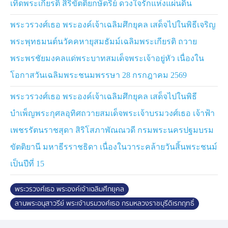
เทิดพระเกียรติ สิริขัตติยกษัตริย์ ดวงใจรักแห่งแผ่นดิน
ตลับ มีพระนามเดิมว่า พระเจ้าลูกยาเธอ พระองค์เจ้ารพี
พัฒนศักดิ์ ทรงเป็นต้นราชสกุลรพีพัฒน์ และทรงเป็นเสนาบดี
พระวรวงศ์เธอ พระองค์เจ้าเฉลิมศึกยุคล เสด็จไปในพิธีเจริญ
กระทรวงยุติธรรม ทรงมีส่วนสำคัญในการปฏิรูปการศาลใน
ด้านต่าง ๆ ทรงวางรากฐานด้านกฎหมายของประเทศไทย
พระพุทธมนต์นวัคคหายุสมธัมม์เฉลิมพระเกียรติ ถวาย
ทรงได้รับการถวายพระสมัญญา "พระบิดาแห่งกฎหมาย
พระพรชัยมงคลแด่พระบาทสมเด็จพระเจ้าอยู่หัว เนื่องใน
ไทย" ก่อนสิ้นพระชนม์ ณ กรุงปารีส เมื่อวันที่ 7 สิงหาคม
โอกาสวันเฉลิมพระชนมพรรษา 28 กรกฎาคม 2569
2463 สิริพระชันษา 45 ปี
พระวรวงศ์เธอ พระองค์เจ้าเฉลิมศึกยุคล เสด็จไปในพิธี
จากนั้น เสด็จไปยังอาคารราชบุรีดิเรกฤทธิ์ ทรงเปิดและทอด
บำเพ็ญพระกุศลอุทิศถวายสมเด็จพระเจ้าบรมวงศ์เธอ เจ้าฟ้า
พระเนตรนิทรรศเฉลิมพระเกียรติ เนื่องในอภิลักขิตสมัย 100
ปี วันสวรรคตพระบาทสมเด็จพระมงกุฎเกล้าเจ้าอยู่หัว ใน
เพชรรัตนราชสุดา สิริโสภาพัณณวดี กรมพระนครปฐมบรม
หัวข้อ "มหาธีรราชาภิวัฒน์ รพีพัฒนานุการ" และ
ขัตติยานี มหาธีรราชธิดา เนื่องในวาระคล้ายวันสิ้นพระชนม์
นิทรรศการเฉลิมพระเกียรติ เนื่องในวาระ 100 ปี วันประสูติ
สมเด็จพระเจ้าภคินีเธอ เจ้าฟ้าเพชรรัตนราชสุดา สิริโสภา
เป็นปีที่ 15
พัณณวดี ในหัวข้อ "สิริโสภาเคหศิลป์" ซึ่งจัดแสดงพระราช
ประวัติ และพระมหากรุณาธิคุณในพระบาทสมเด็จ
พระวรวงศ์เธอ พระองค์เจ้าเฉลิมศึกยุคล
พระมงกุฎเกล้าเจ้าอยู่หัว รวมถึงพระกรุณาธิคุณในสมเด็จ
ลานพระอนุสาวรีย์ พระเจ้าบรมวงศ์เธอ กรมหลวงราชบุรีดิเรกฤทธิ์
พระเจ้าภคินีเธอ เจ้าฟ้าเพชรรัตนราชสุดา สิริโสภาพัณณวดี
ผู้สนใจสามารถเข้าชมนิทรรศการเฉลิมพระเกียรติฯ ได้