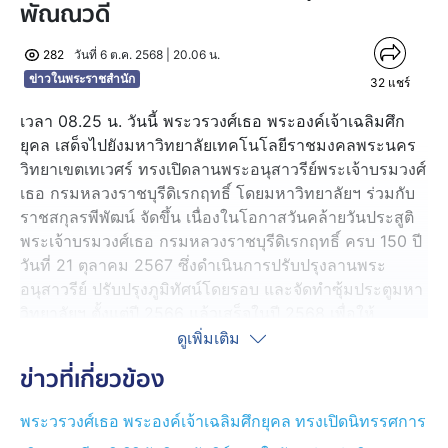
พัณณวดี
282
วันที่ 6 ต.ค. 2568 | 20.06 น.
ข่าวในพระราชสำนัก
32
แชร์
เวลา 08.25 น. วันนี้ พระวรวงศ์เธอ พระองค์เจ้าเฉลิมศึก
ยุคล เสด็จไปยังมหาวิทยาลัยเทคโนโลยีราชมงคลพระนคร
วิทยาเขตเทเวศร์ ทรงเปิดลานพระอนุสาวรีย์พระเจ้าบรมวงศ์
เธอ กรมหลวงราชบุรีดิเรกฤทธิ์ โดยมหาวิทยาลัยฯ ร่วมกับ
ราชสกุลรพีพัฒน์ จัดขึ้น เนื่องในโอกาสวันคล้ายวันประสูติ
พระเจ้าบรมวงศ์เธอ กรมหลวงราชบุรีดิเรกฤทธิ์ ครบ 150 ปี
วันที่ 21 ตุลาคม 2567 ซึ่งดำเนินการปรับปรุงลานพระ
อนุสาวรีย์ ปรับปรุงภูมิทัศน์โดยรอบ และจัดทำซุ้มประตูมหา
วิทยาลัยฯ ตั้งแต่ปี 2566 แล้วเสร็จในปี 2568 เพื่อให้
ประชาชนได้เข้าถวายสักการะ
ดูเพิ่มเติม
ข่าวที่เกี่ยวข้อง
พระเจ้าบรมวงศ์เธอ กรมหลวงราชบุรีดิเรกฤทธิ์ ประสูติเมื่อ
วันที่ 21 ตุลาคม 2417 ทรงเป็นพระราชโอรสองค์ที่ 14 ใน
พระวรวงศ์เธอ พระองค์เจ้าเฉลิมศึกยุคล ทรงเปิดนิทรรศการ
พระบาทสมเด็จพระจุลจอมเกล้าเจ้าอยู่หัว กับเจ้าจอมมารดา