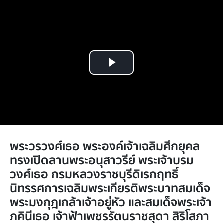
Play
Video
พระวรวงศ์เธอ พระองค์เจ้าเฉลิมศึกยุคล
ทรงเปิดลานพระอนุสาวรีย์ พระเจ้าบรม
วงศ์เธอ กรมหลวงราชบุรีดิเรกฤทธิ์
นิทรรศการเฉลิมพระเกียรติพระบาทสมเด็จ
พระมงกุฎเกล้าเจ้าอยู่หัว และสมเด็จพระเจ้า
ภคินีเธอ เจ้าฟ้าเพชรรัตนราชสุดา สิริโสภา