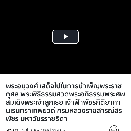
Play
Video
พระอนุวงศ์ เสด็จไปในการบำเพ็ญพระราช
กุศล พระพิธีธรรมสวดพระอภิธรรมพระศพ
สมเด็จพระเจ้าลูกเธอ เจ้าฟ้าพัชรกิติยาภา
นเรนทิราเทพยวดี กรมหลวงราชสาริณีสิริ
พัชร มหาวัชรราชธิดา
197
วันที่ 18 มิ.ย. 2569 | 20.03 น.