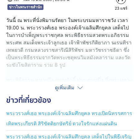
ข่าวในพระราชสำนัก
23
แชร์
วันนี้ ณ พระที่นั่งพิมานรัตยา ในพระบรมมหาราชวัง เวลา
19.00 น. พระวรวงศ์เธอ พระองค์เจ้าเฉลิมศึกยุคล เสด็จไป
ในการบำเพ็ญพระราชกุศล พระพิธีธรรมสวดพระอภิธรรม
พระศพ สมเด็จพระเจ้าลูกเธอ เจ้าฟ้าพัชรกิติยาภา นเรนทิรา
เทพยวดี กรมหลวงราชสาริณีสิริพัชร มหาวัชรราชธิดา ซึ่ง
เป็นพระพิธีธรรมจากวัดพระเชตุพนวิมลมังคลาราม และวัด
ระฆังโฆสิตาราม รวม 8 รูป
พระพิธีธรรม หมายถึง สมณศักดิ์ ประเภทหนึ่ง ซึ่งพระมหา
กษัตริย์ ทรงพระกรุณาโปรดเกล้าโปรดกระหม่อมให้ตั้งจาก
ดูเพิ่มเติม
วัดที่เป็นพระอารามหลวงเป็นส่วนมาก ปัจจุบันมี 10 วัด
ข่าวที่เกี่ยวข้อง
ได้แก่ วัดราชสิทธาราม, วัดอนงคาราม, วัดประยุรวงศาวาส,
วัดจักรวรรดิราชาวาส, วัดระฆังโฆสิตาราม, วัดมหาธาตุยุว
พระวรวงศ์เธอ พระองค์เจ้าเฉลิมศึกยุคล ทรงเปิดนิทรรศการ
ราชรังสฤษฎิ์, วัดสระเกศ, วัดบวรนิเวศวิหาร, วัดพระเชตุพน
เทิดพระเกียรติ สิริขัตติยกษัตริย์ ดวงใจรักแห่งแผ่นดิน
วิมลมังคลาราม และวัดสุทัศนเทพวราราม ซึ่งจะแต่งตั้งวัด
ละ 1 สำรับ ประกอบด้วยพระสงฆ์ 4 รูป ซึ่งจะสวดพระพุทธ
พระวรวงศ์เธอ พระองค์เจ้าเฉลิมศึกยุคล เสด็จไปในพิธีเจริญ