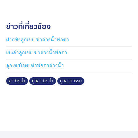
29 กันยายน มีชาวบ้านไปพบรถจักรยานยนต์ จอดทิ้ง พื้นที่
รอยต่อระหว่างบ้าน "ดงตากิต" กับ "บ้านสระสี่มุม" จึง
ประสานตำรวจ และฝ่ายปกครอง กระจายกันค้นหา แต่ก็
ข่าวที่เกี่ยวข้อง
ไม่มีวี่แวว
กระทั่งวันที่ 6 ตุลาคม ผ่านไป 2 สัปดาห์ ชาวบ้านเดินผ่าน
ฝากขังลูกเขย ฆ่าถ่วงน้ำพ่อตา
สระน้ำในช่วงบ่าย ๆ ได้กลิ่นเหม็นรุนแรงโชยมาตามลม จึง
เร่งล่าลูกเขย ฆ่าถ่วงน้ำพ่อตา
เดินค้นหา และไปเจอร่างของ นางสาวลัดดา ลอยคว่ำหน้า
ติดอยู่กับขอนไม้ขนาดใหญ่
ลูกเขยโหด ฆ่าพ่อตาถ่วงน้ำ
สภาพศพไม่สามารถชันสูตรในที่เกิดเหตุได้ ต้องนำส่งนิติเวช
ฆ่าถ่วงน้ำ
ถูกฆ่าถ่วงน้ำ
ถูกฆาตกรรม
โรงพยาบาลพระจอมเกล้า จังหวัดเพชรบุรี เพื่อชันสูตรว่าเสีย
ชีวิตก่อนหรือหลังถูกฆ่าถ่วงน้ำ จากรูปคดีเชื่อว่ามีความขัด
แย้งกับกลุ่มบุคคล มากกว่าการฆ่าชิงทรัพย์ เพราะทรัพย์สิน
ของผู้ตายยังอยู่ครบ
เมื่อช่วงเช้าที่ผ่านมา ตำรวจลงพื้นที่ไปเก็บหลักฐานที่จุดเกิด
เหตุอีกครั้ง โดยเก็บขอนไม้ที่ใช้ถ่วงศพไปตรวจสอบ พร้อม
กับสอบปากคำชาวบ้าน ทีมข่าวได้พูดคุยกับผู้ใหญ่บ้าน ให้