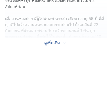
จังหวัดเพชรบุรี หลังครอบครัวแจ้งความหายไว้เมื่อ 2
สัปดาห์ก่อน
เมื่อวานช่วงบ่าย มีผู้ไปพบศพ นางสาวลัดดา อายุ 55 ปี ที่มี
ญาติไปแจ้งความคนหายออกจากบ้านไป ตั้งแต่วันที่ 22
กันยายน ที่ผ่านมา พร้อมกับรถจักรยานยนต์ 1 คัน ถูก
ฆาตกรรมอำพรางทิ้งศพไว้ในสระน้ำ ท้ายหมู่บ้าน หมู่ 10
ตำบล และอำเภอหนองหญ้าปล้อง จังหวัดเพชรบุรี คือถ้า
ดูเพิ่มเติม
กลิ่นศพไม่โชยออกมา ก็จะไม่มีใครสังเกต ยากที่จะเจอ
สภาพศพถูกผ้าขาวม้าและเชือกฟางรัดที่ลำคอ ตั้งแต่ใต้ราว
นมลงไปถึงท่อนขา ถูกลวดมัดแน่นติดกับท่อนไม้ขนาดใหญ่
ส่วนแขนซ้ายขาด ยังไม่ชัดเจนว่า ถูกของมีคมฟัน หรือเกิด
จากการถูกปลาตอดกิน เนื่องจากเสียชีวิตมาแล้วหลายวัน จึง
ยังไม่สามารถชันสูตรบาดแผลและสาเหตุการเสียชีวิตได้
บริเวณที่เกิดเหตุ ยังเจอเงินสด อีก 20,000 บาท และพระ
เครื่อง ซึ่งเป็นของติดตัวผู้เสียชีวิต
ตำรวจไปตรวจสอบเบาะแส หลังหายตัวไป 1 สัปดาห์ คือวันที่