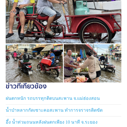
ข่าวที่เกี่ยวข้อง
ฝนตกหนัก รถบรรทุกติดบนสะพาน จ.แม่ฮ่องสอน
น้ำป่าหลากกัดเซาะคอสะพาน ทำการจราจรติดขัด
อึ้ง น้ำท่วมถนนหลังฝนตกเพียง 10 นาที จ.ระยอง
ด้านพ่อค้าแม่ค้า ต่างบอกเป็นเสียงเดียวกันว่า น้ำท่วมครั้งนี้