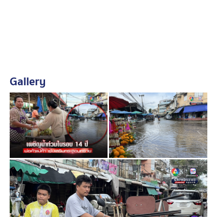
ส่วนโซนตลาดด้านใน เมื่อช่วงเช้าที่ผ่านมา มีน้ำผุดมาตาม
ท่อ ซึ่งเป็นน้ำที่ไหลบ่ามาตามทุ่ง ทั้งจาก อ.วังทอง
จ.พิษณุโลก รวมถึง อ.สากเหล็ก จ.พิจิตร เอ่อเข้าท่วมเขต
Gallery
เทศบาลเมืองตะพานหิน ระดับน้ำยังเพิ่มสูงขึ้นเรื่อย ๆ ทำให้
ร้านค้าต่าง ๆ เร่งเสริมกระสอบทรายทำคันกั้นน้ำ และหลาย
ร้านเลือกที่จะปิดร้าน