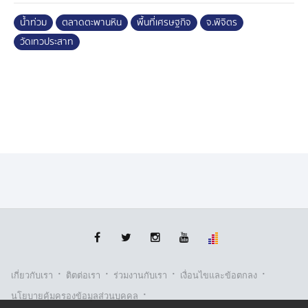
เกิดขึ้นในรอบ 14 ปี ล่าสุดน้ำท่วมใหญ่เมื่อปี 2554 จึง
น้ำท่วม
ตลาดตะพานหิน
พื้นที่เศรษฐกิจ
จ.พิจิตร
ภาวนาให้ครั้งนี้ไม่รุนแรงเท่า ทั้งนี้พ่อค้าแม่ค้า ยังช่วยกัน
กรอกกระสอบทรายเสริมคันกั้น เพราะกลัวว่าถ้าคืนนี้น้ำมา
วัดเทวประสาท
เพิ่ม
ส่วนวัดเทวประสาท ซึ่งอยู่ตรงข้ามกับตลาดตะพานหิน มวล
น้ำได้เอ่อเข้าท่วมพื้นที่วัด ทำให้คืนนี้ไม่มีกิจกรรมเวียนเทียน
วันออกพรรษา แต่ว่าในวันพรุ่งนี้ ยังมีการทำบุญตักบาตรเท
โวตามปกติ
เบื้องต้นเทศบาลเมืองตะพานหิน ได้ประสานเครื่องสูบน้ำ
ขนาดใหญ่ 3 เครื่อง เพื่อสูบน้ำที่เอ่อเข้าท่วมเขตเทศบาล ลง
แม่น้ำน่าน
·
·
·
·
เกี่ยวกับเรา
ติตต่อเรา
ร่วมงานกับเรา
เงื่อนไขและข้อตกลง
·
นโยบายคุ้มครองข้อมูลส่วนบุคคล