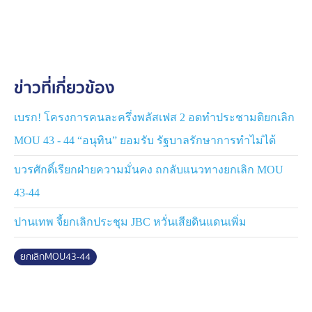
ยกเลิกหรือไม่
ขณะที่ นายสีหศักดิ์ ไม่ได้ตอบว่า ส่วนตัวเห็นด้วยหรือไม่ต่อ
การยกเลิก เพียงแต่ยืนยันว่า เรื่องการต่างประเทศ เป็นผล
ประโยชน์ชาติ หลายครั้งไม่ควรนำมาเป็นประเด็นทางการ
ข่าวที่เกี่ยวข้อง
เมือง และ เรื่องการจัดการออกเสียงประชามติ จะต้อง
พิจารณาให้ดี เพราะเป็นเรื่องที่ละเอียดอ่อน
เบรก! โครงการคนละครึ่งพลัสเฟส 2 อดทำประชามติยกเลิก
ดังนั้น การให้ข้อมูลข่าวสาร การเปิดเผยข้อมูล และการ
MOU 43 - 44 “อนุทิน” ยอมรับ รัฐบาลรักษาการทำไม่ได้
เยียวยาภาคเอกชน จะต้องคำนึงถึง และพิจารณาให้ดี ซึ่งใน
สัปดาห์หน้า นายบวรศักดิ์ อุวรรณโณ รองนายกรัฐมนตรี
บวรศักดิ์เรียกฝ่ายความมั่นคง ถกลับแนวทางยกเลิก MOU
ฝ่ายกฎหมาย จะมีการประชุม เพื่อกำหนดรูปแบบขั้นตอน
43-44
และการจัดการออกเสียงประชามติ
ปานเทพ จี้ยกเลิกประชุม JBC หวั่นเสียดินแดนเพิ่ม
ยกเลิกMOU43-44