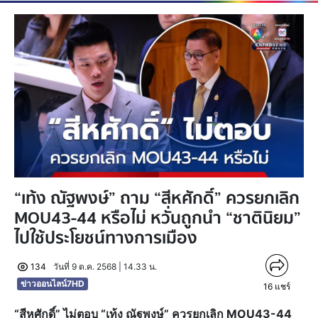
“เท้ง ณัฐพงษ์” ถาม “สีหศักดิ์” ควรยกเลิก
MOU43-44 หรือไม่ หวั่นถูกนำ “ชาตินิยม”
ไปใช้ประโยชน์ทางการเมือง
134
วันที่ 9 ต.ค. 2568 | 14.33 น.
ข่าวออนไลน์7HD
16
แชร์
“สีหศักดิ์” ไม่ตอบ “เท้ง ณัฐพงษ์” ควรยกเลิก MOU43-44