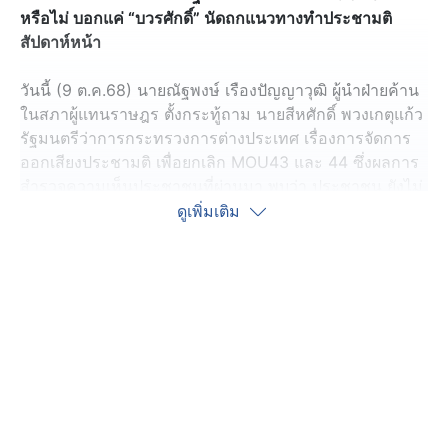
หรือไม่ บอกแค่ “บวรศักดิ์” นัดถกแนวทางทำประชามติ
สัปดาห์หน้า
วันนี้ (9 ต.ค.68) นายณัฐพงษ์ เรืองปัญญาวุฒิ ผู้นำฝ่ายค้าน
ในสภาผู้แทนราษฎร ตั้งกระทู้ถาม นายสีหศักดิ์ พวงเกตุแก้ว
รัฐมนตรีว่าการกระทรวงการต่างประเทศ เรื่องการจัดการ
ออกเสียงประชามติ เพื่อยกเลิก MOU43 และ 44 ซึ่งผลการ
สำรวจความเห็นประชาชนที่ผ่านมา พบว่า ประชาชน ยังไม่
ทราบรายละเอียดใน MOU และยังมีข้อกังวลในการรณรงค์
ดูเพิ่มเติม
นายณัฐพงษ์ จึงขอถามรัฐมนตรีว่าการกระทรวงการต่าง
ประเทศว่า จะทำอย่างไรไม่ให้การทำประชามติเป็นการชี้นำ
กัมพูชาไม่ล่วงรู้ข้อได้เปรียบเสียเปรียบของไทย รวมทั้ง
รัฐบาล มีมาตรการป้องกันความเสียหายอย่างไร หากรัฐบาล
ต้องยกเลิก เพื่อไม่ให้เอกชนที่ลงนามในสัมปทานในพื้นที่ทับ
ซ้อนทางทะเลไทย-กัมพูชา ไม่นำไปฟ้องอนุญาโตตุลาการ
กรณีการยกเลิก MOU44 หรือมีการนำเรื่องชาตินิยมไปใช้
ประโยชน์ทางการเมือง และ ส่วนตัวมีความเห็นว่าต้อง