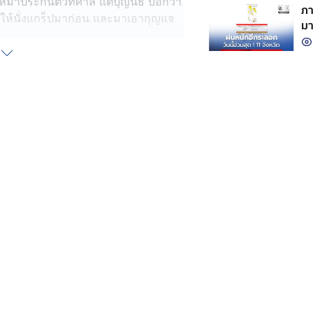
ห้มาประกันตัวที่ศาล แต่บุญนิธิ บอกว่า
ภา
กให้นั่งแกร็ปมาก่อน และมาเอากุญแจ
มา
ไปเอารถและจะได้ไปหาเงินมาประกันตัว
ไปอยู่ในเรือนจำ 28 วัน จนถึงวันที่
่บ้านของตน แต่ก็ไม่พบรถจึงโทรไป
ุญนิธิ กลับบ่ายเบี่ยงไปมาตลอด จน
ะ 4 ประตู สีขาว ทะเบียน 3 ขห 7613
่บ่อวิน จ.ชลบุรี เป็นจำนวนเงิน
มด
ังกล่าว แต่สุดท้ายก็ไม่สามารถติดต่อได้
วามกับตำรวจ สภ.พานทอง เมื่อวันที่ 18
ังไม่คืบหน้า ส่วนผู้ก่อเหตุบ้านก็ห่าง
็ยังเป็นหลานคนใหญ่คนโตและผู้มี
้รับความยุติธรรมเพราะผู้ก่อเหตุเป็น
อกเสียงช่วยตนได้รถกลับคืนมา หรือว่า
่เสียไป