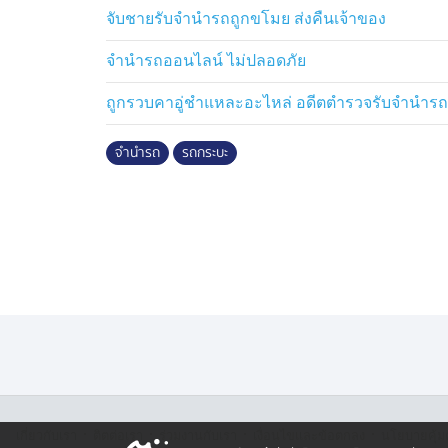
จับชายรับจำนำรถถูกขโมย ส่งคืนเจ้าของ
จำนำรถออนไลน์ ไม่ปลอดภัย
ถูกรวบคาอู่ชำแหละอะไหล่ อดีตตำรวจรับจำนำร
จำนำรถ
รถกระบะ
·
·
·
·
เกี่ยวกับเรา
ติตต่อเรา
ร่วมงานกับเรา
เงื่อนไขและข้อตกลง
นโยบายคุ้ม