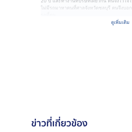
20 ปี และทำงานที่บริษัทเดียวกัน ตนจึงไว้ใจใ
ไม่มีรถมาหาตนที่ศาลจังหวัดชลบุรี ตนจึงบอ
รถที่ตน
ดูเพิ่มเติม
จากนั้น ก็ได้นำกุญแจรถไปและได้อ้างว่าจะ
แต่กลับหายไปจนศาลปิด ตนจึงโดนตัดสินให้เข้า
13 ส.ค. 68 ตนได้ออกจากเรือนจำมา และไปที
สอบถามนายบุญนิธิ ว่า รถของตนอยู่ไหน นายบ
กระทั่งนายบุญนิธิ ยอมรับว่า ได้เอารถกระบ
กรุงเทพมหานคร ของตนไปจำนำไว้ที่เพจหนึ่ง ที
30,000 บาท และได้นำเงินไปใช้ส่วนตัวจนห
หลังจากนั้น ตนจึงให้ผู้ก่อเหตุติดต่อไปที่เพจด
และเพจดังกล่าวก็ได้ปิดตัวลง ตนจึงเข้าแจ้งค
ส.ค. 68 ที่ผ่านมา จนกระทั่งผ่านไป 2 เดือนคดีย
จาก สภ.พานทอง เพียงเล็กน้อยและผู้ก่อเหตุก
อิทธิพลในเขตพื้นที่ อ.พานทอง ตนจึงกลัวไม่ได
ข่าวที่เกี่ยวข้อง
คนพื้นที่ด้วย จึงอยากฝากวอนให้สื่อเป็นกระบ
ให้ผู้ก่อเหตุยอมชดใช้ค่าเสียหายกับรถของตนที