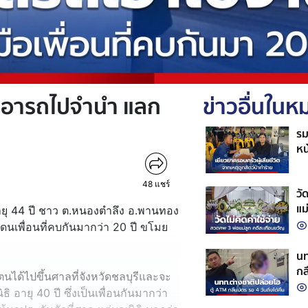
ักเอารถไปจำนำ แลก
ข่าวอื่นใน
รม
หน
สั
แล
48
แชร์
วั
แม
อายุ 44 ปี ชาว ต.หนองตำลึง อ.พานทอง
ดนเพื่อนที่คบกันมากว่า 20 ปี ขโมย
นท
กล
8 ตนได้ไปขึ้นศาลที่จังหวัดชลบุรีและจะ
ิ อายุ 40 ปี ซึ่งเป็นเพื่อนกันมากว่า