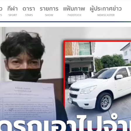
าว
กีฬา
ดารา
รายการ
แฟ้มภาพ
ผู้ประกาศข่าว
S
SPORT
STARS
SHOW
7HDSTOCK
NEWSCASTER
(current)