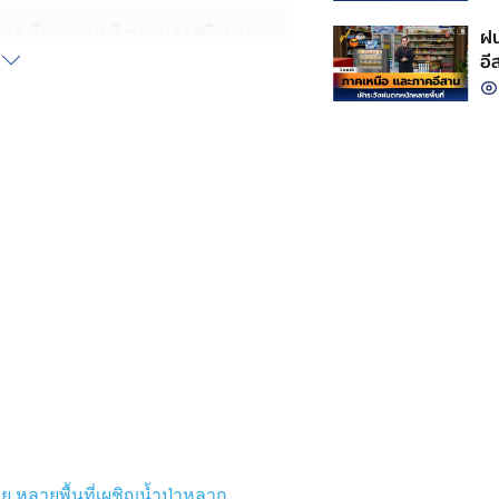
่ง ที่กาญจนบุรี พระนครศรีอยุธยา
ฝน
าคร
อี
แห่ง เกือบทั่วทั้งภูมิภาค ทะเล
ตร
่ง ที่ชุมพร สุราษฎร์ธานี
า ภูเก็ต กระบี่ ตรัง และสตูล ทะเล
ตร
ื้นที่ และมีฝนตกหนักบางแห่ง
 หลายพื้นที่เผชิญน้ำป่าหลาก