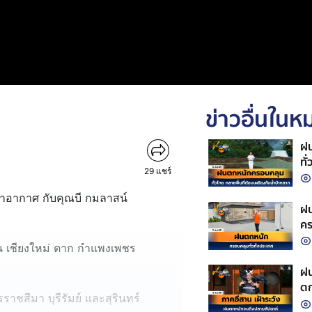
ข่าวอื่นใน
ฝน
ทั
29
แชร์
้าอากาศ กับคุณบี กมลาสน์
ฝน
คร
อน เชียงใหม่ ตาก กำแพงเพชร
ฝน
ตก
ราชสีมา บุรีรัมย์ และสุรินทร์