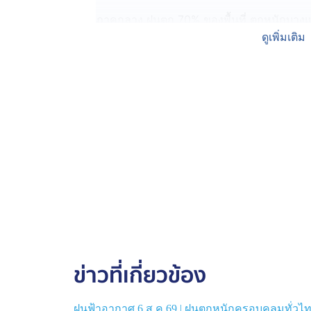
ภาคกลาง ฝนตก 70% ของพื้นที่ ตกหนักบางแห
ราชบุรี นครปฐม สมุทรสงคราม และสมุทรส
ดูเพิ่มเติม
ภาคตะวันออก ฝนตก 70% ของพื้นที่ ตกหนักบาง
บริเวณที่มีฝนฟ้าคะนองคลื่นสูงมากกว่า 2 เม
ภาคใต้ ฝนตก 60-70% ของพื้นที่ ตกหนักบางแห
นครศรีธรรมราช สงขลา ปัตตานี นราธิวาส พังง
บริเวณที่มีฝนฟ้าคะนองคลื่นสูงมากกว่า 2 เม
กรุงเทพมหานครและปริมณฑล ฝนตก 70% ของพ
อุณหภูมิต่ำสุด 24-26 องศาเซลเซียส
#ฝนฟ้าอากาศ #พยากรณ์อากาศ #บีกมลาสน์
ข่าวที่เกี่ยวข้อง
ฝนฟ้าอากาศ 6 ส.ค.69 | ฝนตกหนักครอบคลุมทั่วไทย