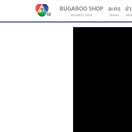
BUGABOO SHOP
ละคร
ข่
BUGABOO SHOP
DRAMA
NEW