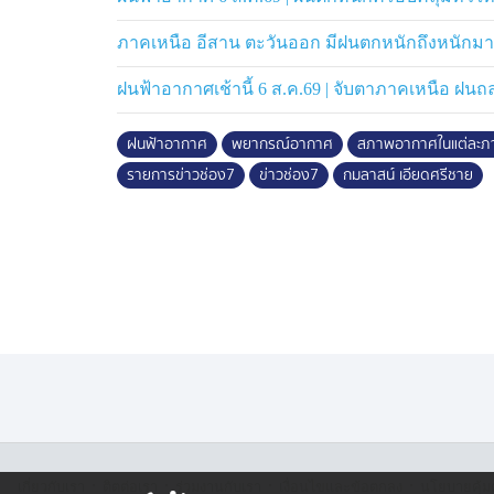
ภาคเหนือ อีสาน ตะวันออก มีฝนตกหนักถึงหนักมา
ฝนฟ้าอากาศเช้านี้ 6 ส.ค.69 | จับตาภาคเหนือ ฝนถล
ฝนฟ้าอากาศ
พยากรณ์อากาศ
สภาพอากาศในแต่ละภ
รายการข่าวช่อง7
ข่าวช่อง7
กมลาสน์ เอียดศรีชาย
·
·
·
·
เกี่ยวกับเรา
ติตต่อเรา
ร่วมงานกับเรา
เงื่อนไขและข้อตกลง
นโยบายคุ้ม