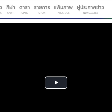
าว
กีฬา
ดารา
รายการ
แฟ้มภาพ
ผู้ประกาศข่าว
S
SPORT
STARS
SHOW
7HDSTOCK
NEWSCASTER
(current)
Play
Video