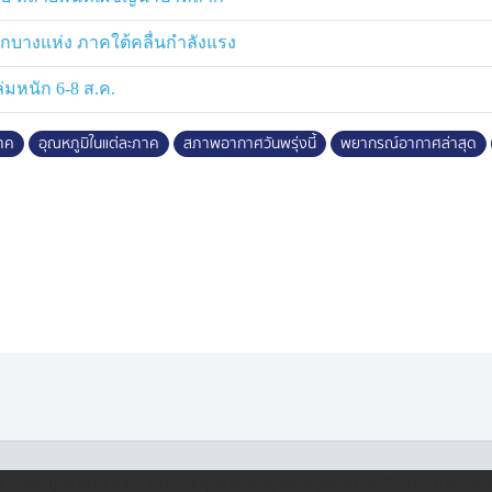
กบางแห่ง ภาคใต้คลื่นกำลังแรง
่มหนัก 6-8 ส.ค.
าค
อุณหภูมิในแต่ละภาค
สภาพอากาศวันพรุ่งนี้
พยากรณ์อากาศล่าสุด
·
·
ครองข้อมูลส่วนบุคคล
นโยบายคุ้มครองข้อมูลส่วนบุคคล (ออนไลน์)
นโยบายคุ