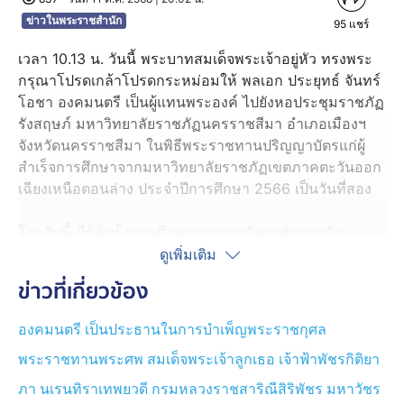
ข่าวในพระราชสำนัก
95
แชร์
เวลา 10.13 น. วันนี้ พระบาทสมเด็จพระเจ้าอยู่หัว ทรงพระ
กรุณาโปรดเกล้าโปรดกระหม่อมให้ พลเอก ประยุทธ์ จันทร์
โอชา องคมนตรี เป็นผู้แทนพระองค์ ไปยังหอประชุมราชภัฏ
รังสฤษภ์ มหาวิทยาลัยราชภัฏนครราชสีมา อำเภอเมืองฯ
จังหวัดนครราชสีมา ในพิธีพระราชทานปริญญาบัตรแก่ผู้
สำเร็จการศึกษาจากมหาวิทยาลัยราชภัฏเขตภาคตะวันออก
เฉียงเหนือตอนล่าง ประจำปีการศึกษา 2566 เป็นวันที่สอง
โดยวันนี้ มีผู้สำเร็จการศึกษาจากมหาวิทยาลัยราชภัฏ
ศรีสะเกษ มหาวิทยาลัยราชภัฏสุรินทร์ และมหาวิทยาลัย
ดูเพิ่มเติม
ราชภัฏอุบลราชธานี เข้ารับปริญญาบัตร ประกอบด้วย ผู้ทรง
ข่าวที่เกี่ยวข้อง
คุณวุฒิ จากมหาวิทยาลัยราชภัฏอุบลราชธานี เข้ารับ
ปริญญาวิทยาศาสตรมหาบัณฑิตกิตติมศักดิ์ สาขาวิชา
องคมนตรี เป็นประธานในการบำเพ็ญพระราชกุศล
วิทยาศาสตร์การกีฬาและการออกกำลังกาย 1 คน รวมทั้งผู้
พระราชทานพระศพ สมเด็จพระเจ้าลูกเธอ เจ้าฟ้าพัชรกิติยา
สำเร็จการศึกษาในระดับปริญญาเอก ปริญญาโท และ
ปริญญาตรี เข้ารับปริญญาบัตร รวม 1,309 คน
ภา นเรนทิราเทพยวดี กรมหลวงราชสาริณีสิริพัชร มหาวัชร