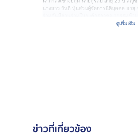
นำกำลังเข้าจับกุม นายกูร์ดีป อายุ 29 ปี สัญชา
นางสาว วันดี หุ้นส่วนผู้จัดการนิติบุคคล อายุ 
ร่วมกันมีส่วนร่วมในองค์กรอาชญากรรมข้ามชาต
ระบบคอมพิวเตอร์ซึ่งข้อมูลอันเป็นเท็จ, เปิดห
ดูเพิ่มเติม
โดยประการที่รู้หรือควรรู้ว่าจะนำไปใช้ใน
ทางเทคโนโลยี, สมคบเพื่อกระทำความผิดฐา
ฐานฟอกเงิน” ยึดของกลางได้เป็นเอกสาร สล
พ.ต.อ.ต่อศักดิ์ ปานกลิ่นพุฒ ผกก.4 บก.สอท.2 เ
อาศัยอยู่ในเมืองเดนเวอร์รัฐโคโลราโด ประเ
อ้างเป็นบริษัท PayPal แจ้งเรียกเก็บเงิน 45
Bitcoin และลงหมายเลขโทรศัพท์ของอเมริกาไว
หลงเชื่อและโอนเงินจากบัญชีธนาคารจาก US
ประเทศไทย 54,350 เหรียญสหรัฐ หรือ กว่า 
จากนั้นคนร้ายได้หลอกลวงให้โอนเพิ่มอีก 5,0
ตามมา จึงโอนเงินเพิ่ม รวมเป็นเงินทั้งหมด 5
ข่าวที่เกี่ยวข้อง
บาท ผู้เสียหายเริ่มเอะใจ ตรวจสอบหมายเลขโ
เอเชียตะวันออก จึงได้เข้าแจ้งความกับตำรวจ