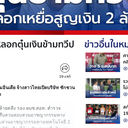
ลอกตุ๋นเงินข้ามทวีป
ข่าวอื่นใน
ศา
คล
39
แชร์
รว
ไม
อินเดีย จ้างสาวไทยเปิดบริษัท ชักชวน
าท
สก
 คล้ายคลึง รอง ผบช.สอท. ตำรวจ
19
การสืบสวนสอบสวนอาชญากรรมทาง
จั
สอบสวนอาชญากรรมทางเทคโนโลยี 2