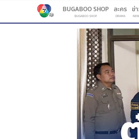
BUGABOO SHOP
ละคร
ข่
BUGABOO SHOP
DRAMA
NEW