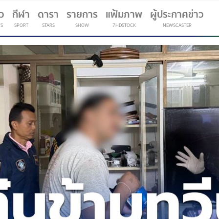
าว
กีฬา
ดารา
รายการ
แฟ้มภาพ
ผู้ประกาศข่าว
S
SPORT
STARS
SHOW
7HDSTOCK
NEWSCASTER
(current)