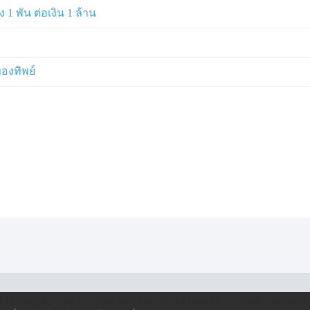
เทศไทยเพื่อให้ช่วยดำเนินการสืบสวน
ง 1 พัน ต่อเงิน 1 ล้าน
หาย ถูกโอนเข้าบัญชีธนาคารใน
ของทิพย์
ษฎร์บูรณะ 10 จดทะเบียนใน
ระกอบกิจการตัวแทนนายหน้า
ต่ หจก.ดังกล่าว จดทะเบียนเพียง 1
ตรวจสอบเส้นทางการเงิน พบว่าเมื่อรับ
ญชีธนาคารของ ชายชาวอินเดีย และถูก
งหนึ่งย่านวังบูรพา กทม
ให้เปิดบัญชีนิติบุคคล 1 หมื่นบาท
ต้องหาอีกคนก่อนจะนำไปซื้อทอง
ดียแพง จึงใช้วิธีนี้ แต่ไปหลอกร้านทอง
อนมาให้ซื้อทองจากประเทศไทยโดยซื้อ
ปพรรณ เพื่อสะดวกต่อการนำกลับ
·
·
ครองข้อมูลส่วนบุคคล
นโยบายคุ้มครองข้อมูลส่วนบุคคล (ออนไลน์)
นโยบายคุ