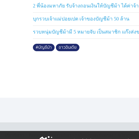
เงินโอนมายังประเทศไทย จึงประสานมายังประ
2 พี่น้องมหาภัย รับจ้างถอนเงินให้บัญชีม้า ได้ค่าจ้า
สอบสวน
บุกรวบเจ้าแม่ปอยเปต เจ้าของบัญชีม้า 50 ล้าน
ตำรวจไซเบอร์ตรวจสอบ พบว่าเงินของผู้เสีย
รวบหนุ่มบัญชีม้ามี 5 หมายจับ เป็นสมาชิก แก๊งส่ง
ประเทศไทยจริง เป็นนิติบุคคลงอยู่ใน ซอยรา
ประเทศไทยด้วยทุนจดทะเบียน 2 ล้านบาท ป
#บัญชีม้า
ชาวอินเดีย
อสังหาริมทรัพย์ มี น.ส.วันดี เป็นกรรมการฯ แ
เดือน และปิดตัวลงไม่ได้ประกอบกิจการอะไร 
เงินจากผู้เสียหายแล้ว ได้ถูกโอนต่อไปยังบั
ถอนเงินสดออกไปซื้อทองคำแท่งที่ร้านทองแห่
สอบสวน นางวันดี ให้ข้อมูลว่า มีบุคคลมาจ้าง 
เท่านั้น เมื่อมีคนโอนมาก็จะโอนต่อไปยังผู้
ส่วนนายกูร์ดีป ให้ข้อมูลว่า ทองที่ประเทศอินเ
อ้างว่าเป็นเงินที่ลูกค้าจากประเทศอินเดียโ
เป็นทองแท่ง และให้ร้านไปแปรรูปเป็นทองรู
ประเทศอินเดีย
·
·
·
·
เกี่ยวกับเรา
ติตต่อเรา
ร่วมงานกับเรา
เงื่อนไขและข้อตกลง
นโยบายคุ้ม