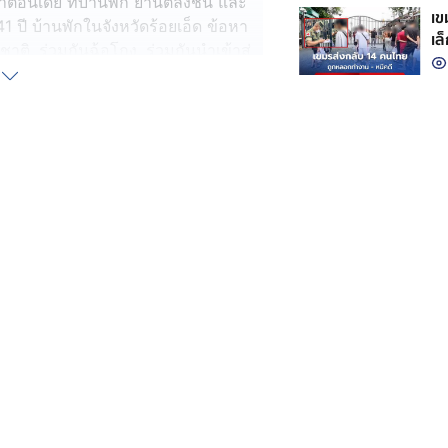
ติอินเดีย ที่บ้านพัก ย่านตลิ่งชัน และ
เขมร
41 ปี บ้านพักในจังหวัดร้อยเอ็ด ข้อหา
เล
ิ, ร่วมกันฉ้อโกง, ร่วมกันนำเข้าสู่
กั
รือยินยอมให้บุคคลอื่นใช้บัญชีเงินฝาก
การกระทำความผิดเกี่ยวกับอาชญากรรม
นฟอกเงินและได้มีการกระทำความผิด
ิปการโอนเงิน และเงินสด 2 แสนบาท
ผยว่า มีผู้เสียหายชาวอเมริกันที่พัก
ทศสหรัฐอเมริกา ได้รับอีเมลจากแอบ
1.99 เหรียญสหรัฐ สำหรับการซื้อขาย
้ให้ติดต่อ ผู้เสียหายโทรไปคุยจน
A ไปยังบัญชีธนาคารนิติบุคคลใน
2 ล้านบาท
00 เหรียญสหรัฐ ข่มขู่ว่าจะมีปัญหา
9,350 เหรียญสหรัฐ หรือกว่า 2 ล้าน
ทรศัพท์ และพูดมีสำเนียงคล้ายชาว
ท้องที่ในสหรัฐฯ พบว่ามีเส้นทางการ