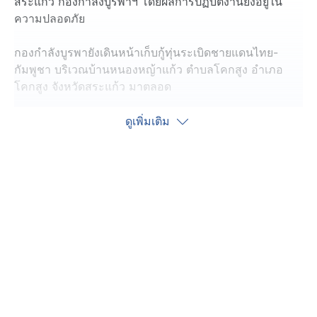
สระแก้ว กองกำลังบูรพาฯ โดยผลการปฏิบัติงานยังอยู่ใน
ความปลอดภัย
กองกำลังบูรพายังเดินหน้าเก็บกู้ทุ่นระเบิดชายแดนไทย-
กัมพูชา บริเวณบ้านหนองหญ้าแก้ว ตำบลโคกสูง อำเภอ
โคกสูง จังหวัดสระแก้ว มาตลอด
ความคืบหน้าล่าสุด เจ้าหน้าที่ได้ลงมือปฏิบัติงานด้วยชุด
ดูเพิ่มเติม
ตรวจค้น และชุดเครื่องจักร เครื่องจักรกวาดล้างทุ่นระเบิด
GCS 200 ต้องเคลียร์พื้นที่ทั้งหมด 52,200 ตารางเมตร
ในส่วนแรก แปลง 55 มีพื้นที่ 22,600 ตารางเมตร ยังไม่ได้
มีการเข้าเคีลยร์พื้นที่ ส่วนพื้นที่แปลง 56 มีจำนวนทั้งหมด
29,600 ตารางเมตร เคลียร์พื้นได้ปลอดภัยไปแล้ว 1,860
ตารางเมตร และตั้งแต่เมื่อวานนี้ (16 ต.ค.) หน่วยเก็บกู้วัตถุ
ระเบิด แจ้งว่าไม่พบทุ่นระเบิดสังหารบุคคล และทุ่นระเบิดดัก
รถถังแต่อย่างใด ซึ่งถือว่ามีความคืบหน้าไปมาก ทำให้ชาว
บ้านมีความหวังจะได้กลับมาครอบครองพื้นที่ของตนเอง
อย่างปลอดภัย