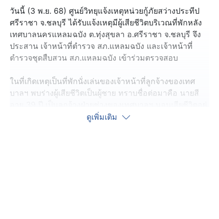
วันนี้ (3 พ.ย. 68) ศูนย์วิทยุแจ้งเหตุหน่วยกู้ภัยสว่างประทีป
ศรีราชา จ.ชลบุรี ได้รับแจ้งเหตุมีผู้เสียชีวิตบริเวณที่พักหลัง
เทศบาลนครแหลมฉบัง ต.ทุ่งสุขลา อ.ศรีราชา จ.ชลบุรี จึง
ประสาน เจ้าหน้าที่ตำรวจ สภ.แหลมฉบัง และเจ้าหน้าที่
ตำรวจชุดสืบสวน สภ.แหลมฉบัง เข้าร่วมตรวจสอบ
ในที่เกิดเหตุเป็นที่พักนั่งเล่นของเจ้าหน้าที่ลูกจ้างของเทศ
บาลฯ พบร่างผู้เสียชีวิตเป็นผู้ชาย ทราบชื่อต่อมาคือ นายสี
อายุ 39 ปี เป็นลูกจ้างฝ่ายช่างของเทศบาลฯ นอนเสียชีวิตอยู่
บนเปลข้างโต๊ะนั่งเล่น ในสภาพนอนหงาย ขาขัดสมาธิ ส่วน
ดูเพิ่มเติม
แขนซ้ายห้อยลงมาข้างเปล เนื้อตัวแข็งแล้ว คาดเสียชีวิตมา
ไม่ต่ำกว่า 10 ชั่วโมง
จากการตรวจสอบไม่พบร่องบรอยการถูกทำร้าย ซึ่งพบ นาง
นิตย์ อายุ 60 ปี ภรรยาของผู้เสียชีวิตอยู่ในที่เกิดเหตุ พร้อม
ด้วยเพื่อน ๆ ที่ทำงานด้วยกัน ยืนให้ข้อมูลกับเจ้าหน้าที่
ตำรวจ