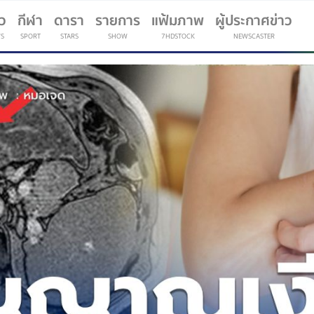
าว
กีฬา
ดารา
รายการ
แฟ้มภาพ
ผู้ประกาศข่าว
S
SPORT
STARS
SHOW
7HDSTOCK
NEWSCASTER
(current)