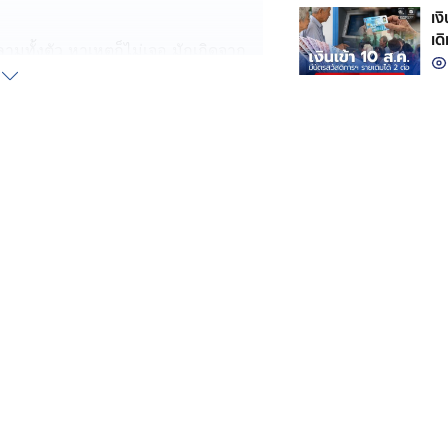
เง
เด
มทั้งตัว หาเหตุก็ไม่เจอ มักเกิดจาก
้ำดีไปสะสมใต้ผิว ทำให้คันลึก ๆ คัน
พอกตับ หรือท่อน้ำดีทำงานไม่ดี ยิ่งคัน
ต่คันจี้ด ๆ ตามฝ่ามือ ฝ่าเท้า จุดนี้
าน้ำดีและสารพิษสะสมสูง จะกระตุ้น
ีคลื่นไส้ เหนื่อยง่าย ตัวเหลืองตา
รกลีเซอไรด์สูง = ภาระหนักของตับ ไข
ี → คัน ใครมีพุงลงยาก เหนื่อยง่าย
ามช่วยเหลือ”
จัดการสารพิษและไขมันไม่ดี จะทำให้
ิดว่า “แค่กินแล้วจุก” แต่จริง ๆ ระบบ
ายขาดถ้าไม่แก้ที่ตับ