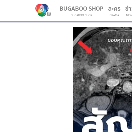
BUGABOO SHOP
ละคร
ข่
BUGABOO SHOP
DRAMA
NEW