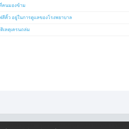
งที่คนมองข้าม
ัญญาณเด่นมากว่าการไหลของน้ำดีผิด
เป็น “สีปกติ” ถ้าตับระบายไม่ได้ ไข
ฟสีคิ้ว อยู่ในการดูแลของโรงพยาบาล
ห็นเป็น “คราบมันลอยในน้ำ” หรือ
ติเหตุเครนถล่ม
อรัง ต้องรีบตรวจตับและระบบน้ำดีครับ
ิ่มอาหารดีให้พอ ถ้าทำสม่ำเสมอ 4–8
นพอกตับ
ช่วยขับสารพิษและลดไขมัน
ี
ึ้น ลดอาการคัน
หลับ
ับ” ไม่ใช่ผิว เพราะถ้าน้ำดีคั่งและตับ
·
·
ครองข้อมูลส่วนบุคคล
นโยบายคุ้มครองข้อมูลส่วนบุคคล (ออนไลน์)
นโยบายคุ
่งคันกลางคืนหรือเป็นเรื้อรัง ยิ่งต้อง