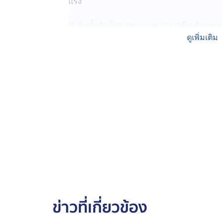
แรง
1) คันทั้งตัว โดยเฉพาะเวลากลางคืน คันแบบลา
น้ำดีคั่งในเลือด เพราะตับระบายไม่ได้ เกลือน
ดูเพิ่มเติม
เรื้อรัง ทาอะไรก็เอาไม่ลง เจอบ่อยในคนไขมัน
ตอนกลางคืน ควรตรวจตับครับ
2) คันตามฝ่ามือ–ฝ่าเท้า ไม่ค่อยคันตามแขนขา แ
เป็นบริเวณเส้นเลือดและปลายประสาทเยอะ ถ้
ปลายประสาท ทำให้คันผิดปกติ ใครเป็นบ่อย + ม
เหลืองร่วมด้วย รีบตรวจตับทันทีครับ
3) ไขมันสูง น้ำหนักขึ้นง่าย ไขมันเลวสูง ไต
มันไปสะสมในตับ → ตับอักเสบ → น้ำดีไหลไม่ด
และคันผิวเรื้อรัง นี่คือสัญญาณว่า “ตับขอคว
4) อ่อนเพลีย ท้องอืด แน่นท้องง่าย เวลาตับ
ข่าวที่เกี่ยวข้อง
ย่อยช้าลง แน่นท้องง่าย อ่อนเพลียง่าย บางคนค
ขับพิษในร่างกายเริ่มช้า อาการมักเรื้อรัง ไม่ห