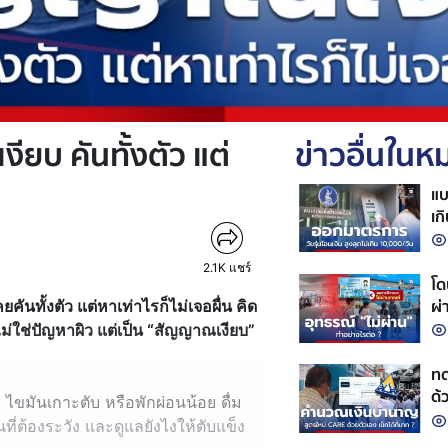
ยบ คันทั้งตัว แต่
ข่าวอื่นใน
แบ
เก
2.1K
แชร์
โด
ผ่
ันทั้งตัว แต่หาเท่าไรก็ไม่เจอผื่น คิด
ี่ไม่ใช่ปัญหาผิว แต่เป็น “สัญญาณเงียบ”
ทด
ด้
ไขมันเกาะตับ หรือพักผ่อนน้อย ดื่ม
ี่ต้องระวัง และดูแลยังไงให้ตับแข็ง