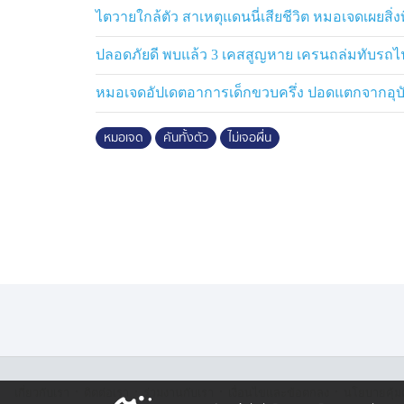
ไตวายใกล้ตัว สาเหตุแดนนี่เสียชีวิต หมอเจดเผยสิ่
5) อุจจาระซีดหรือสีเทา น้ำมันลอย นี่คือส
ปกติ เพราะน้ำดีช่วยย่อยไขมันและทำให้ขับออก
ปลอดภัยดี พบแล้ว 3 เคสสูญหาย เครนถล่มทับรถไ
มันจะถูกย่อยไม่ดี → อุจจาระซีด เทา บางทีเ
หมอเจดอัปเดตอาการเด็กขวบครึ่ง ปอดแตกจากอุบั
อุจจาระลอยน้ำผิดปกติ ถ้าเจอแบบนี้ + คันเรื้
หมอเจด
คันทั้งตัว
ไม่เจอผื่น
ดูแลตับได้แค่ทำตามนี้
ฟื้นตับไม่ต้องซับซ้อนครับ เน้นลดภาระ + เพ
สัปดาห์ อาการหลายอย่างจะค่อย ๆ ดีขึ้นครับ
- ลดน้ำตาล–ของทอด ตัวการอักเสบและไขมั
- เลือกกินผักหลากสีทุกมื้อ โปรตีนพอเพียง 
- ดื่มน้ำให้พอ ช่วยให้ระบบขับของเสียทำงานด
- คุมไขมันและน้ำหนัก จะช่วยให้น้ำดีไหลดีข
- นอนให้พอ–เครียดให้น้อย ตับฟื้นตัวตอนเรา
คันทั้งตัวโดยไม่มีผื่น อาจเป็น “เสียงเรียกจากต
·
·
·
·
เกี่ยวกับเรา
ติตต่อเรา
ร่วมงานกับเรา
เงื่อนไขและข้อตกลง
นโยบายคุ้ม
ขับพิษไม่ได้ → คัน อ่อนเพลีย อึซีด ไขมันสูง ยิ