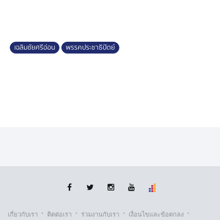
สส.พัทลุง, นายยุทธการ รัตนมาศ สส.นครศรีธรรมราช, พล
ตำรวจตรีสุรินทร์ ปาลาเร่ สส.สงขลา และ นายยูนัยดี วาบา
สส.ปัตตานี
เฉลิมชัยศรีอ่อน
พรรคประชาธิปัตย์
นอกจากนี้ น.ส.เจนจิรา รัตนเพียร อดีตโฆษกพรรค
ประชาธิปัตย์ก็ได้ยื่นหนังสือลาออกจากสมาชิกพรรคในวันนี้
เช่นกัน
·
·
·
·
เกี่ยวกับเรา
ติตต่อเรา
ร่วมงานกับเรา
เงื่อนไขและข้อตกลง