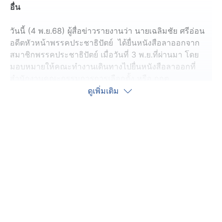
อื่น
วันนี้ (4 พ.ย.68) ผู้สื่อข่าวรายงานว่า นายเฉลิมชัย ศรีอ่อน
อดีตหัวหน้าพรรคประชาธิปัตย์ ได้ยื่นหนังสือลาออกจาก
สมาชิกพรรคประชาธิปัตย์ เมื่อวันที่ 3 พ.ย.ที่ผ่านมา โดย
มอบหมายให้คณะทำงานเดินทางไปยื่นหนังสือลาออกที่
สำนักงานคณะกรรมการการเลือกตั้ง หรือ กกต.
ดูเพิ่มเติม
รายงานข่าวว่า ขณะนี้นายเฉลิมชัย ยังไม่ได้ตัดสินใจอนาคต
ทางการเมืองว่าจะไปร่วมงานทางการเมืองกับพรรคใด โดย
การจะไปร่วมงานกับพรรคการเมืองใดขึ้นอยู่กับความ
สบายใจ และการให้เกียรติซึ่งกันและกัน รวมถึงจะรับฟัง
ความคิดเห็นของ สส.ในกลุ่ม 11 คน ที่จะไปร่วมงานทางการ
เมืองกับนายเฉลิมชัย คือ นายประมวล พงศ์ถาวราเดช
สส.ประจวบคีรีขันธ์, นายจักรพันธ์ ปิยพรไพบูลย์
สส.ประจวบคีรีขันธ์, นายเดชอิศม์ ขาวทองสส.สงขลา,
นางสาวสุภาพร กำเนิดผล สส.สงขลา, นายศักดิ์สิทธิ์ ขาว
ทอง สส.สงขลา, นายชาตรี หล้าพรหม สส.สกลนคร, นาย
วุฒิพงษ์ นามบุตร สส.อุบลราชธานี, นางสาวสุพัชรี ขำเพชร