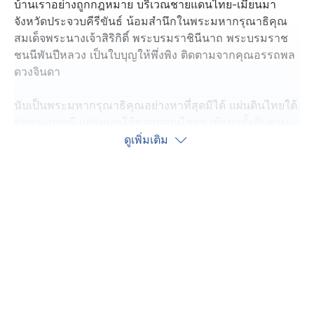
บ้านเราอย่างถูกกฎหมาย บริเวณชายแดนไทย-เมียนมา
จังหวัดประจวบคีรีขันธ์ น้อมสำนึกในพระมหากรุณาธิคุณ
สมเด็จพระนางเจ้าสิริกิติ์ พระบรมราชินีนาถ พระบรมราช
ชนนีพันปีหลวง เป็นใบบุญให้พึ่งพิง ติดตามจากคุณอรรถพล
ดวงจินดา
นับเป็นพระมหากรุณาธิคุณอย่างหาที่สุดมิได้ แผ่นดินไทยใต้
ร่มพระบารมี แผ่ร่มเงาให้ชาวมอญไซย่า เข้ามาตั้งถิ่นฐาน
ทำกินบนผืนแผ่นดินไทย ที่บ้านเขามัน ตำบลชัยเกษม อำเภอ
ดูเพิ่มเติม
บางสะพาน จังหวัดประจวบคีรีขันธ์ กว่า 30 ครอบครัว
เป็นเวลา 17 ปี ที่ชาวมอญกลุ่มเล็ก ๆ กลุ่มนี้ได้หนีร้อนมาพึ่ง
เย็น อพยพมาจากฝั่งเมียนมา ตรงข้ามอำเภอสังขละบุรี
จังหวัดกาญจนบุรี หอบหิ้วกันมาจนถึงจังหวัด
ประจวบคีรีขันธ์ ชาวบ้านที่นี่ได้สิทธิถือบัตรประจำตัวบุคคล
ที่ไม่มีสถานะทางทะเบียน จากพระเมตตาของพระองค์ท่าน
ทำให้มีงาน มีรายได้ มีความเป็นอยู่ที่สุขกาย สบายใจ
ปัจจุบัน บัตรประจำตัวบุคคลหมดอายุแล้ว แต่ชาวมอญไซย่า