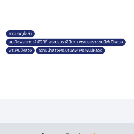
ก็ยังคงปักหลักอยู่ฝั่งไทย ขอทำคุณประโยชน์ทดแทนคุณ
แผ่นดินนี้ แม้สิ้นพระมิ่งขวัญปวงชนชาวไทย
ชาวมอญไซย่าหลั่งน้ำตาไม่ต่างจากคนไทย อาลัยพระผู้เสด็จ
สู่สวรรคาลัย จากไปตราบนิรันดร์ แต่ภาพแห่งความทรงจำนี้
ชาวมอญไซย่า
จะไม่มีวันเลือนหายไปจากหัวใจ
สมเด็จพระนางเจ้าสิริกิติ์ พระบรมราชินีนาถ พระบรมราชชนนีพันปีหลวง
พระพันปีหลวง
ถวายน้ำสรงพระบรมศพ พระพันปีหลวง