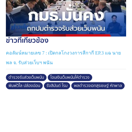
มูลไปยังคณะกรรมการป้องกันและปราบปรามการทุจริต
แห่งชาติ (ป.ป.ช.) และสำนักงานป้องกันและปราบปรามการ
ฟอกเงิน (ปปง.) ต่อไป
ข่าวที่เกี่ยวข้อง
คอลัมน์หมายเลข 7 : เปิดกลโกงวงการสีกากี EP.3 แฉ นาย
พล จ. รับส่วยเว็บฯ พนัน
ตำรวจรับส่วยเว็บพนัน
โอนเงินเว็บพนันให้ตำรวจ
พิมพ์วิไล ปล้องอ่อน
รังสิมันต์ โรม
พลตำรวจเอกสุรเชษฐ์ หักพาล