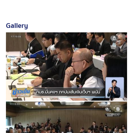
นาย มาทำให้ตำรวจอีก 200,000 กว่านาย เสียหาย เพราะ
เขาไม่รู้เรื่องด้วย
Gallery
"พิมพ์วิไล" ยอมรับโอนเงินเว็บฯ พนันให้ตำรวจ
ที่ประชุม นางสาวพิมพ์วิไล ชี้แจงว่า หลังจากโดนจับกุม ได้
สอบถามคนที่ว่าจ้างให้โอนเงินว่า ทำไมตนถึงโดนจับกุม
ซึ่งคนจ้างวาน ตอบกลับว่า เงินที่โอนให้ตำรวจ เป็นเงินผิด
กฎหมายเกี่ยวกับการพนัน และเป็นเงินที่เป็นส่วยจากการ
พนันออนไลน์ที่ส่งให้ตำรวจ ตนมองว่าเป็นเพียงผู้โอนเงินให้
ทั้งที่ไม่ทราบมาก่อน จึงรู้สึกว่า ไม่ได้รับความเป็นธรรม
เผยเส้นเงินโอนกลับมามีชื่อ "ชนนพัฒฐ์"
เมื่อถามถึงเส้นเงินที่มีการโอนกลับมามีชื่อ นายชนนพัฒฐ์
ด้วยใช่ไหม นางสาวพิมพ์วิไล ตอบว่า ใช่ แต่โอนกลับมา
เพราะอะไรผู้ว่าจ้างไม่ได้แจ้ง
จากนั้น พลตำรวจเอกสุรเชษฐ์ ระบุว่า ขอให้ กมธ. แจ้ง
ก.ร.ตร.ให้ส่งเรื่องนี้ชี้มูลเร่งรัดไปยัง ผบ.ตร. และส่งเรื่องนี้ชี้