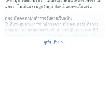
ให้ข้อมูล โดยยอมรับว่า โอนเงินเว็บพนันให้ตำรวจจริง แต่
มองว่า ไม่เป็นธรรมถูกจับกุม ทั้งที่เป็นแค่คนโอนเงิน
กมธ.มั่นคง ถกปมตำรวจรับส่วยเว็บพนัน
ในที่ประชุมคณะกรรมาธิการความมั่นคงแห่งรัฐ กิจการ
ชายแดนไทย ยุทธศาสตร์ชาติและการปฏิรูปประเทศ ที่มี
นายรังสิมันต์ โรม สส.บัญชีรายชื่อ พรรคประชาชน เป็น
ประธาน กมธ. วาระพิจารณา กรณีคณะกรรมการพิจารณา
ดูเพิ่มเติม
เรื่องร้องเรียนตำรวจ (ก.ร.ตร.) มีมติชี้มูลความผิดทางวินัย
ร้ายแรง พลตำรวจเอก ต่อศักดิ์ สุขวิมล อดีตผู้บัญชาการ
ตำรวจแห่งชาติ และตำรวจอีกกว่า 200 นาย กรณีรับส่วย
จากขบวนการเว็บพนันออนไลน์ ที่เกี่ยวข้องกับนักการเมือง
พลตำรวจเอก สุรเชษฐ์ หักพาล อดีตรอง ผบ.ตร. ในฐานะผู้
ร้องและผู้นำข้อมูลเส้นทางการเงินการโอนเงินจาก นางสาว
พิมพ์วิไล ปล้องอ่อน ไปยังข้าราชการตำรวจ 30 กว่านาย
รวมถึงนักการเมืองท้องถิ่น บอกว่า ในเอกสารมีเส้นทางการ
เงินที่โอนไปยังภรรยาของพลตำรวจเอกต่อศักดิ์ รวมถึงพี่
ชายและพี่สาว และตนไม่มีทางจะปล่อยให้ตำรวจ 200 กว่า