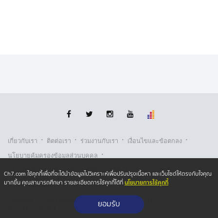
·
·
·
·
เกี่ยวกับเรา
ติตต่อเรา
ร่วมงานกับเรา
เงื่อนไขและข้อตกลง
·
นโยบายคุ้มครองข้อมูลส่วนบุคคล
·
·
นโยบายคุ้มครองข้อมูลส่วนบุคคล (ออนไลน์)
นโยบายคุกกี้
Ch7.com ใช้คุกกี้เพื่อที่จะได้นำข้อมูลไปวิเคราะห์เพื่อปรับปรุงเนื้อหา และเว็บไซต์ให้ตรงกับใจคุณ
นโยบายการใช้คุกกี้
มากขึ้น คุณสามารถศึกษา รายละเอียดการใช้คุกกี้ได้ที่
รับเรื่องร้องเรียน
Copyright © 2026 Bangkok Broadcasting & T.V. Co.,Ltd.
ยอมรับ
All rights reserved