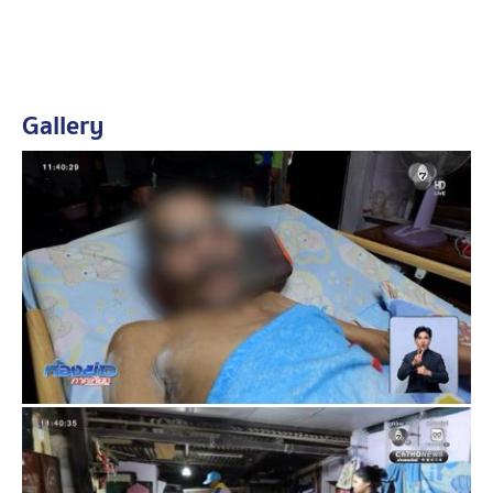
เพื่อให้ลุงได้นอนอยู่ในบ้านอย่างปลอดภัย
น้ำท่วมวัดบันไดช้าง เกือบมิดกำแพง จ.พระนครศรีอยุธยา
ที่ วัดบันไดช้าง อำเภอเสนา จังหวัดพระนครศรีอยุธยา น้ำ
Gallery
ท่วมสูงกว่า 2 เมตร ท่วมถึงระดับแนวกำแพงวัด พระพุทธรูป
ในพระอุโบสถถูกน้ำท่วม เลยฐานพระขึ้นมาเรื่อย ๆ ไม่มีใคร
ช่วยขนย้ายพระพุทธรูป
พระครูพิบูลรัตนากร อายุ 59 ปี เจ้าคณะตำบลหัวเวียง เจ้า
อาวาสวัดบันไดช้าง เล่าว่า พระก็ลำบาก ชาวบ้านก็ลำบาก
เมรุก็ใช้ไม่ได้ ยังที่ไม่รู้ว่าน้ำจะลดเมื่อไหร่
สลดใจ ยายจมน้ำเสียชีวิตในบ้านน้ำท่วม จ.นนทบุรี
บ้าน และชุมชนที่อยู่ริมแม่น้ำเจ้าพระยา ที่ถูกน้ำท่วม แล้ว มี
ผู้สูงอายุอยู่ด้วย เวลานี้ มีความเสี่ยงอันตราย ลูกหลานต้อง
ระมัดระวังและดูแลใกล้ชิด ถ้าเป็นไปได้ย้ายผู้ป่วย ผู้สูงอายุ
ออกจากบ้านน้ำท่วมไปอาศัยบ้านญาติ หรือหาที่พักอยู่ก่อน
ตำรวจ สภ.เมืองนนทบุรี เข้าตรวจสอบเหตุ คุณยายอายุ 84