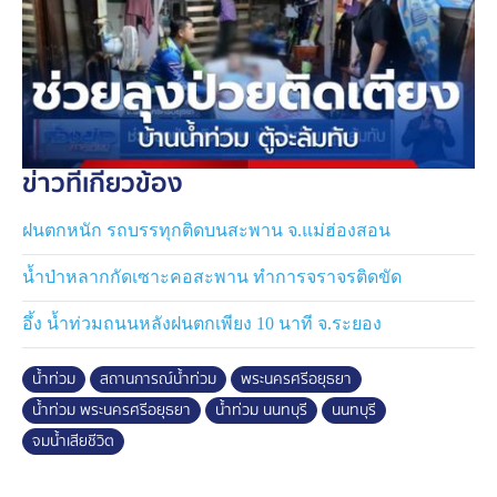
ปี จมน้ำเสียชีวิตอยู่ในบ้าน เสียชีวิต
ลูกสาวของผู้เสียชีวิตกล่าวว่า ยายมีโรคประจำตัวหลายโรค
มือข้างขวาจะหยิบจับไม่ค่อยถนัดเวลาเดินต้องใช้ไม้เท้า
ตอนนี้น้ำท่วมเข้าไปถึงในบ้าน เวลาที่ลูกไปทำงาน หลาน
ชายไปเรียนหนังสือ ยายต้องอยู่บ้านคนเดียว น้ำท่วมสูง เวลา
ข่าวที่เกี่ยวข้อง
ยายจะเข้าห้องน้ำลำบากมาก
ฝนตกหนัก รถบรรทุกติดบนสะพาน จ.แม่ฮ่องสอน
จนมาเกิดเหตุเศร้าสลด เมื่อหลานชาย กลับมาจากโรงเรียน
ดันประตูบ้านแต่เปิดประตูไม่ได้ เพราะยายนอนเสียชีวิตขวาง
น้ำป่าหลากกัดเซาะคอสะพาน ทำการจราจรติดขัด
ประตูอยู่ในบ้าน
อึ้ง น้ำท่วมถนนหลังฝนตกเพียง 10 นาที จ.ระยอง
น้ำท่วม
สถานการณ์น้ำท่วม
พระนครศรีอยุธยา
น้ำท่วม พระนครศรีอยุธยา
น้ำท่วม นนทบุรี
นนทบุรี
จมน้ำเสียชีวิต