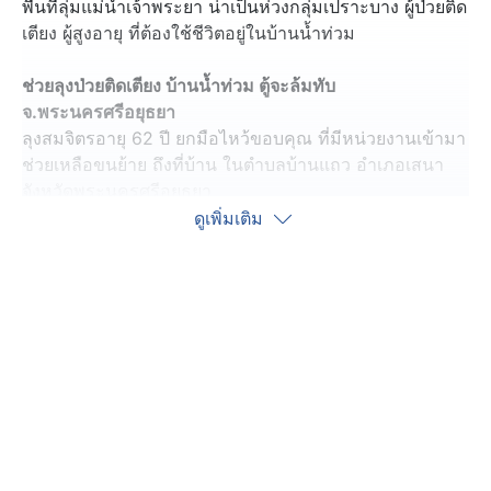
พื้นที่ลุ่มแม่น้ำเจ้าพระยา น่าเป็นห่วงกลุ่มเปราะบาง ผู้ป่วยติด
เตียง ผู้สูงอายุ ที่ต้องใช้ชีวิตอยู่ในบ้านน้ำท่วม
ช่วยลุงป่วยติดเตียง บ้านน้ำท่วม ตู้จะล้มทับ
จ.พระนครศรีอยุธยา
ลุงสมจิตรอายุ 62 ปี ยกมือไหว้ขอบคุณ ที่มีหน่วยงานเข้ามา
ช่วยเหลือขนย้าย ถึงที่บ้าน ในตำบลบ้านแถว อำเภอเสนา
จังหวัดพระนครศรีอยุธยา
ดูเพิ่มเติม
หลังจากที่ลุงต้องนอนเป็นผู้ป่วยติดเตียง อยู่บนที่นอนกลางน้ำ
ท่วมมานานเป็นเดือน ๆ ลูกหลาน พยายามหนุนเตียงผู้ป่วยให้
สูงขึ้นเพื่อหนีน้ำท่วม พอน้ำท่วมเข้ามาในบ้านมากขึ้น ๆ
เรื่อย ๆ จุดที่ลุงนอนอยู่ข้างตู้เสื้อผ้าด้วย ลูกหลานก็หวั่นว่าตู้
จะล้มใส่ ทับตัวคุณลุง
ล่าสุด สจ.เบียร์ นำทีมจิตอาสาออกเรือท้องแบน และไม้พา
เล็ท 62 ปี เข้าไปที่บ้านหลังนี้ เพื่อช่วยเหลือผู้ป่วยขยับตัวไม่
ได้ หนุนเสริมเตียงกลางน้ำท่วมสูงในบ้าน และย้ายตู้เสื้อผ้า
เก่า ๆ ที่ถูกน้ำท่วมจนผุพัง ออกไป จัดที่นอนให้เข้าที่ใหม่