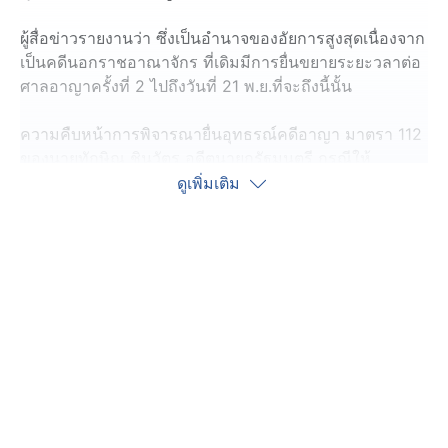
ผู้สื่อข่าวรายงานว่า ซึ่งเป็นอำนาจของอัยการสูงสุดเนื่องจาก
เป็นคดีนอกราชอาณาจักร ที่เดิมมีการยื่นขยายระยะวลาต่อ
ศาลอาญาครั้งที่ 2 ไปถึงวันที่ 21 พ.ย.ที่จะถึงนี้นั้น
ความคืบหน้าการพิจารณายื่นอุทธรณ์คดีอาญา มาตรา 112
ของนายทักษิณ ชินวัตร อดีตนายกรัฐมนตรี กรณีให้
สัมภาษณ์กับสำนักข่าวที่เกาหลีใต้ มีเนื้อหาพาดพิงสถาบัน
ดูเพิ่มเติม
เมื่อปี 2558 ซึ่งจะครบกำหนดอุทธรณ์วันที่ 21 พ.ย.นี้ ล่าสุด
วันนี้ (17 พ.ย.68) มีรายงานว่าเมื่อช่วงปลายสัปดาห์ที่ผ่านมา
นายอิทธิพร แก้วทิพย์ อัยการสูงสุด มีความความเห็นว่าการ
กระทำนายทักษิณเป็นความผิดตามฟ้อง จึงเห็นควรยื่น
อุทธรณ์คดีให้ศาลอุทธรณ์เป็นผู้พิจารณาต่อไป ซึ่งคำสั่งให้
อุทธรณ์ของอัยการสูงสุดถือเป็นคำสั่งเด็ดขาด ขั้นตอนหลัง
จากนี้คำสั่งจะถูกส่งไปยังอัยการสำนักงานคดีอาญา 8
เจ้าของสำนวน เพื่อยื่นอุทธรณ์คดีต่อศาลอุทธรณ์ต่อไป
ทั้งนี้ เดิมการพิจารณาอุทธรณ์สำนวนคดีนี้ เมื่อช่วงเดือน
ก.ย.ที่ผ่านมา นายไพรัช พรสมบูรณ์ศิริ อัยการสูงสุดคนก่อน