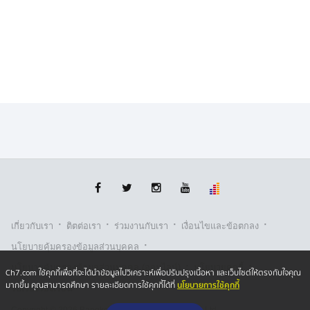
·
·
·
·
เกี่ยวกับเรา
ติตต่อเรา
ร่วมงานกับเรา
เงื่อนไขและข้อตกลง
·
นโยบายคุ้มครองข้อมูลส่วนบุคคล
·
·
นโยบายคุ้มครองข้อมูลส่วนบุคคล (ออนไลน์)
นโยบายคุกกี้
Ch7.com ใช้คุกกี้เพื่อที่จะได้นำข้อมูลไปวิเคราะห์เพื่อปรับปรุงเนื้อหา และเว็บไซต์ให้ตรงกับใจคุณ
นโยบายการใช้คุกกี้
มากขึ้น คุณสามารถศึกษา รายละเอียดการใช้คุกกี้ได้ที่
รับเรื่องร้องเรียน
Copyright © 2026 Bangkok Broadcasting & T.V. Co.,Ltd.