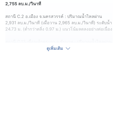
2,755 ลบ.ม./วินาที
สถานี C.2 อ.เมือง จ.นครสวรรค์ : ปริมาณน้ำไหลผ่าน
2,931 ลบ.ม./วินาที (เมื่อวาน 2,965 ลบ.ม./วินาที) ระดับน้ำ
24.73 ม. (ต่ำกว่าตลิ่ง 0.97 ม.) แนวโน้มลดลงอย่างต่อเนื่อง
สถานี C.13 เขื่อนเจ้าพระยา จ.ชัยนาท : ปริมาณน้ำไหลผ่าน
2,755 ลบ.ม./วินาที (เมื่อวาน 2,800 ลบ.ม./วินาที) ระดับน้ำ
ดูเพิ่มเติม
เหนือเขื่อน 17.52 ม. ระดับน้ำท้ายเขื่อน 16.41 ม. แนวโน้ม
ลดลงอย่างต่อเนื่อง
สถานี C.29B อ.สามโคก จ.ปทุมธานี : ปริมาณน้ำไหลผ่าน
เฉลี่ย 2,284 ลบ.ม./วินาที (เมื่อวาน 2,291 ลบ.ม./วินาที)
กรมชลประทาน ยังคงหน่วงน้ำไว้บริเวณเหนือเขื่อนตาม
ความจำเป็นไม่เกิน +17.70 ม.รทก. และรับน้ำเข้าระบบ
ชลประทานทั้งฝั่งซ้ายและฝั่งขวาอย่างเต็มศักยภาพ พร้อม
ปรับลดการระบายน้ำผ่านเขื่อนอย่างต่อเนื่อง เพื่อลดผลกระ
ทบด้านท้าย และเตรียมเข้าสู่ฤดูการส่งน้ำในช่วงฤดูแล้งปี