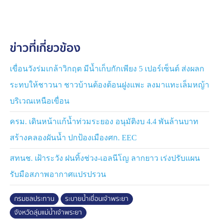
2568/69 (1 พ.ย. 68 - เม.ย. 69)
ข่าวที่เกี่ยวข้อง
เขื่อนวังร่มเกล้าวิกฤต มีน้ำเก็บกักเพียง 5 เปอร์เซ็นต์ ส่งผลก
ระทบให้ชาวนา ชาวบ้านต้องต้อนฝูงแพะ ลงมาแทะเล็มหญ้า
บริเวณเหนือเขื่อน
ครม. เดินหน้าแก้น้ำท่วมระยอง อนุมัติงบ 4.4 พันล้านบาท
สร้างคลองผันน้ำ ปกป้องเมืองศก. EEC
สทนช. เฝ้าระวัง ฝนทิ้งช่วง-เอลนีโญ ลากยาว เร่งปรับแผน
รับมือสภาพอากาศแปรปรวน
กรมชลประทาน
ระบายน้ำเขื่อนเจ้าพระยา
จังหวัดลุ่มแม่น้ำเจ้าพระยา