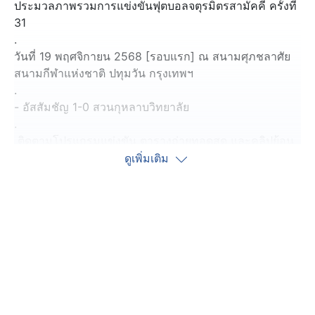
ประมวลภาพรวมการแข่งขันฟุตบอลจตุรมิตรสามัคคี ครั้งที่
31
.
วันที่ 19 พฤศจิกายน 2568 [รอบแรก] ณ สนามศุภชลาศัย
สนามกีฬาแห่งชาติ ปทุมวัน กรุงเทพฯ
.
- อัสสัมชัญ 1-0 สวนกุหลาบวิทยาลัย
.
ติดตามโปรแกรมแข่งขัน ตารางถ่ายทอดสด และคลิปย้อน
หลังได้ที่ :
https://www.ch7.com/jaturamitr31
ดูเพิ่มเติม