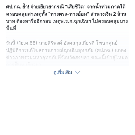
ศป.กฉ. ย้ำ! จ่ายเยียวยากรณี “เสียชีวิต” จากน้ำท่วมภาคใต้
ครอบคลุมสาเหตุทั้ง “ทางตรง-ทางอ้อม” ส่วนวงเงิน 2 ล้าน
บาท ต้องหารืออีกรอบ เหตุพ.ร.ก.ฉุกเฉินฯ ไม่ครอบคลุมบาง
พื้นที่
.
วันนี้ (1ธ.ค.68) นายสิริพงศ์ อังคสกุลเกียรติ โฆษกศูนย์
ปฏิบัติการแก้ไขสถานการณ์ฉุกเฉินอุทกภัย (ศป.กฉ.) แถลง
ข่าวภาพรวมมหาอุทกภัยที่จังหวัดสงขลา ขณะนี้เข้าสู่โหมด
การฟื้นฟู เยียวยา
.
ดูเพิ่มเติม
โดยการประปาส่วนภูมิภาคชี้แจง ว่า ขณะนี้สามารถจ่ายน้ำ
ได้แล้ว 80% แต่ยังคงมีปัญหาในบางจุด เช่น จุดที่ท่อแตก
อุปกรณ์ที่ไม่สมบูรณ์ ซึ่งกำลังเร่งแก้ไข คาดว่าน้ำประปาใน
จังหวัดสงขลาจะกลับมาใช้ได้ 100% ในวันที่ 3 ธันวาคมนี้
.
ขณะเดียวกัน รัฐบาลได้ประสานงานกับองค์การบริหารส่วน
จังหวัด ที่มีหน้าที่ดูแลรับผิดชอบเรื่องขยะ ซึ่งขณะนี้รถเก็บ
ขยะมี 100 คัน แต่ยังไม่เพียงพอ รัฐบาลจึงเปิดโอกาสให้