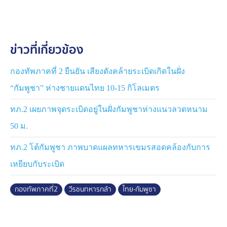
ไปได้อย่างมั่นคง รวมถึงแสดงความห่วงใยของกองทัพบกที่
มีต่อกำลังพล การบรรจุญาติของทหารที่เสียชีวิตจากการรบ
ถือเป็นเครื่องยืนยันว่าเกียรติของผู้กล้าจะได้รับการเชิดชูต่อ
ข่าวที่เกี่ยวข้อง
ไปตราบนานเท่านาน
การปฏิบัติหน้าที่ของทหารในการป้องกันประเทศเป็นภารกิจ
กองทัพภาคที่ 2 ยืนยัน เสียงดังคล้ายระเบิดเกิดในฝั่ง
ที่เต็มไปด้วยความเสี่ยง ความเสียสละ เพื่อรักษาอธิปไตย
“กัมพูชา” ห่างชายแดนไทย 10-15 กิโลเมตร
ความสงบเรียบร้อย และความปลอดภัยของประชาชน แม้ใน
ยามที่ประเทศต้องเผชิญกับภัยคุกคามหรือสถานการณ์รบ
ทภ.2 เผยภาพจุดระเบิดอยู่ในฝั่งกัมพูชาห่างแนวลวดหนาม
การยืนหยัดปฏิบัติหน้าที่ด้วยความกล้าหาญของทหารทุก
50 ม.
นาย คือหลักฐานของความจงรักภักดีและเกียรติยศอันยิ่ง
ใหญ่ของเหล่าทหารหาญ
ทภ.2 โต้กัมพูชา ภาพบาดแผลทหารเขมรสอดคล้องกับการ
เหยียบกับระเบิด
กองทัพภาคที่2
วีรชนทหารกล้า
ไทย-กัมพูชา