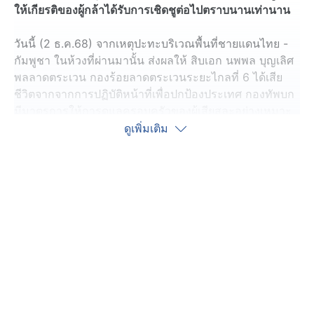
ให้เกียรติของผู้กล้าได้รับการเชิดชูต่อไปตราบนานเท่านาน
วันนี้ (2 ธ.ค.68) จากเหตุปะทะบริเวณพื้นที่ชายแดนไทย -
กัมพูชา ในห้วงที่ผ่านมานั้น ส่งผลให้ สิบเอก นพพล บุญเลิศ
พลลาดตระเวน กองร้อยลาดตระเวนระยะไกลที่ 6 ได้เสีย
ชีวิตจากจากการปฏิบัติหน้าที่เพื่อปกป้องประเทศ กองทัพบก
มีมาตรการให้การดูแลครอบครัวของผู้เสียสละอย่างเหมาะ
สม โดยหนึ่งในมาตรการที่สำคัญ คือ การบรรจุญาติของผู้
ดูเพิ่มเติม
เสียชีวิตเข้ารับราชการแทน เพื่อเป็นการช่วยบรรเทาความ
เดือดร้อน สร้างความมั่นคงทางอาชีพให้ครอบครัว และ
เชิดชูเกียรติคุณของผู้เสียชีวิตในฐานะผู้ปกป้องแผ่นดิน
ด้วยเหตุนี้กองทัพภาคที่ 2 ได้บรรจุ นางสาว สุวิมล บุญเลิศ
(พี่สาว) เข้ารับราชการเป็นนายทหารประทวน สังกัด มณฑล
ทหารบกที่ 22 และได้เริ่มปฏิบัติหน้าที่เมื่อวันที่ 24 พ.ย.68
กองทัพบก โดยกองทัพภาคที่ 2 ขอยกย่องความเสียสละของ
ผู้พลีชีพเพื่อชาติ และเพื่อเป็นกลไกสำคัญในการประคับ
ประคองครอบครัวของผู้เสียชีวิตให้สามารถดำเนินชีวิตต่อ