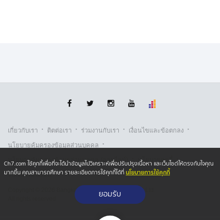
·
·
·
·
เกี่ยวกับเรา
ติตต่อเรา
ร่วมงานกับเรา
เงื่อนไขและข้อตกลง
·
นโยบายคุ้มครองข้อมูลส่วนบุคคล
·
·
นโยบายคุ้มครองข้อมูลส่วนบุคคล (ออนไลน์)
นโยบายคุกกี้
Ch7.com ใช้คุกกี้เพื่อที่จะได้นำข้อมูลไปวิเคราะห์เพื่อปรับปรุงเนื้อหา และเว็บไซต์ให้ตรงกับใจคุณ
นโยบายการใช้คุกกี้
มากขึ้น คุณสามารถศึกษา รายละเอียดการใช้คุกกี้ได้ที่
รับเรื่องร้องเรียน
Copyright © 2026 Bangkok Broadcasting & T.V. Co.,Ltd.
ยอมรับ
All rights reserved