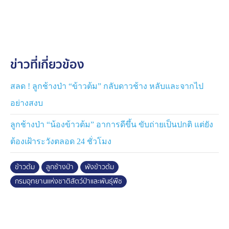
ดำเพื่อป้องกันภาวะขาดน้ำและพยุงระดับน้ำตาลในเลือด ให้
วิตามินบำรุงร่างกาย ยาบำรุงตับ รวมถึงยาลดอาการปวด
เกร็งท้องเมื่อพบอาการ นอกจากนี้ยังมีการดูแลรักษาแผล
และแผลกดทับบริเวณผิวหนังอย่างใกล้ชิด ด้วยการทำความ
สะอาดแผล พ่นยา และทายารักษาแผล พร้อมใช้เลเซอร์
ข่าวที่เกี่ยวข้อง
บำบัดแผลกดทับ
ทั้งนี้ “ข้าวต้ม” มีพฤติกรรมร่าเริงกว่าปกติ มีพลังมากขึ้น
สลด ! ลูกช้างป่า “ข้าวต้ม” กลับดาวช้าง หลับและจากไป
แสดงความสนใจต่อพี่เลี้ยงและสิ่งแวดล้อมรอบตัวเพิ่มขึ้น
อย่างสงบ
อย่างเห็นได้ชัด อย่างไรก็ตาม ทีมสัตวแพทย์ยังต้องติดตาม
ประเมินอาการอย่างใกล้ชิดเป็นรายวัน และมีคนคอยดูแล
ลูกช้างป่า “น้องข้าวต้ม” อาการดีขึ้น ขับถ่ายเป็นปกติ แต่ยัง
ตลอด 24 ชั่วโมง เพื่อให้แน่ใจว่าลูกช้างจะฟื้นตัวอย่าง
ต้องเฝ้าระวังตลอด 24 ชั่วโมง
สมบูรณ์
ข้าวต้ม
ลูกช้างป่า
พังข้าวต้ม
กรมอุทยานแห่งชาติสัตว์ป่าและพันธุ์พืช