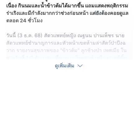
เนื่อง กินนมและน้ำข้าวต้มได้มากขึ้น แถมแสดงพฤติกรรม
ร่าเริงและมีกำลังมากกว่าช่วงก่อนหน้า แต่ยังต้องคอยดูแล
ตลอด 24 ชั่วโมง
วันนี้ (3 ธ.ค. 68) สัตวแพทย์หญิง ณฐนน ปานเพ็ชร นาย
สัตวแพทย์ชำนาญการและหัวหน้าเขตห้ามล่าสัตว์ป่าบึงฉ
วาก รายงานสุขภาพของ "ข้าวต้ม" ลูกช้างป่า เพศเมีย ใน
ช่วงวันที่ 1-2 ธันวาคม ที่ผ่านมา โดยลูกช้างมีอาการดีขึ้น
เป็นลำดับ แม้ปริมาณอาหารที่รับประทานได้จะยังน้อยกว่าที่
ดูเพิ่มเติม
สัตวแพทย์คำนวณไว้ แต่สามารถกินได้มากขึ้นกว่าเดิม
ส่วนเรื่องการขับถ่ายพบว่า ปัสสาวะเป็นปกติ ส่วนอุจจาระมี
ลักษณะเหลวปนเนื้อครีมเล็กน้อย ทั้งนี้ไม่พบภาวะน้ำตาลใน
เลือดต่ำกว่าเกณฑ์ปกติในทุกช่วงเวลาที่ตรวจวัด
ทางทีมสัตวแพทย์นำโดยนายสัตวแพทย์ วิศรุต ปิยะศิริศิลป์
จากกลุ่มงานจัดการสุขภาพสัตว์ป่า สำนักอนุรักษ์สัตว์ป่า ได้
รักษา “ข้าวต้ม” อย่างต่อเนื่อง โดยให้สารน้ำทางหลอดเลือด