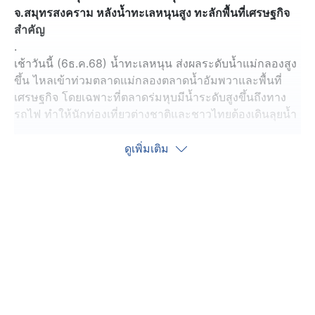
จ.สมุทรสงคราม หลังน้ำทะเลหนุนสูง ทะลักพื้นที่เศรษฐกิจ
สำคัญ
.
เช้าวันนี้ (6ธ.ค.68) น้ำทะเลหนุน ส่งผลระดับน้ำแม่กลองสูง
ขึ้น ไหลเข้าท่วมตลาดแม่กลองตลาดน้ำอัมพวาและพื้นที่
เศรษฐกิจ โดยเฉพาะที่ตลาดร่มหุบมีน้ำระดับสูงขึ้นถึงทาง
รถไฟ ทำให้นักท่องเที่ยวต่างชาติและชาวไทยต้องเดินลุยน้ำ
.
และบริเวณรอบตลาดแม่กลองก็มีน้ำสูงขึ้นมากกว่าปกติ
ดูเพิ่มเติม
ทำให้ผู้ประกอบการค้าขายที่อยู่ริมถนน ต้องใช้เครื่องปั๊มน้ำ
มาดูดน้ำออกจากจากร้าน ซึ่งชาวบ้าน บอกว่า วันนี้น้ำขึ้น
เร็วมากจนตั้งหลักไม่ทัน ต้องนำกระสอบทรายมากั้นเรื่องปั๊ม
น้ำมันดูดน้ำออ กเพื่อไม่ให้ข้าวของในร้านเสียหาย
.
ขณะที่ เทศบาลเมืองและอัมพวาได้ประกาศเสียงทางสาย ให้
บ้านเรือนร้านค้าที่ต้องการความช่วยเหลือแจ้งเทศบาล และ
จะรีบส่งเจ้าหน้าที่ไปช่วยเหลือทันที