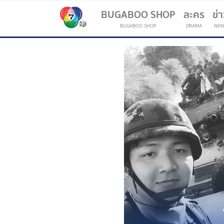
BUGABOO SHOP
ละคร
ข่
BUGABOO SHOP
DRAMA
NEW