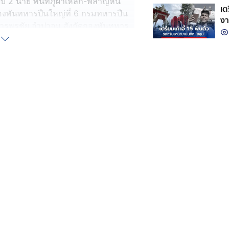
จ็บ 2 นาย พื้นที่ภูผาเหล็ก-พลาญหิน
เต
ดกองพันทหารปืนใหญ่ที่ 6 กรมทหารปืน
งา
ทหารพรชัย จำปาจูม สังกัดกองพันทหาร
กระสุนปืนเล็ก
 13 นาย) พื้นที่ฐานป้องไพร ช่องบก
1. จ.ส.อ.ศตวรรษ สุจริต สังกัดกองร้อย
ยุทธภูมิ ปริปุรณะ สังกัดกองร้อย
บิดบริเวณใบหน้า 3. พลทหาร พีรวัส
 อาการโดนสะเก็ดระเบิดบริเวณขาทั้ง
ร้อยทหารม้าลาดตระเวนที่ 6 อาการถูก
าอก 5.พลทหาร ธนวัฒน์ แก้วหาญ
บิดแน่นหน้าอก และ 6.พลทหาร ดำรง
แรงระเบิดแน่นหน้าอก
น์ ศรีหมอก สังกัดกองพันจู่โจม อาการ
 สถิตป่าแขม สังกัดกองพันจู่โจม อาการ
ิรัก อรุณประสิทธิชัย สังกัดกองพัน
ส่วนบริเวณฐานเนิน 527 ได้แก่