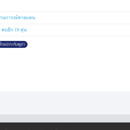
่ 23 อาการบาดเจ็บที่นิ้วมือ 11.พล
ม้าที่ 17 กรมทหารราบที่ 1 อาการบาด
มสถานการณ์ชายแดน
 พบอีก 19 ทุ่น
 12.พลทหารธีรพัฒน์ พรมเย็น สังกัด
ัดจากระเบิด สำหรับพื้นที่พระร่วง
ไทยปะทะกัมพูชา
ันทหารปืนใหญ่ที่ 106 กรมทหารปืนใหญ่
ทคนา 14.ส.อ.สมเกียรติ กาละพันธ์
ี่ 6 อาการโดนแรงระเบิดจาก RPG
รับบาดเจ็บจากการปฏิบัติทางทหาร
ง สังกัด ร.112 ได้รับบาดเจ็บจาก
 จากเหตุฝ่ายกัมพูชาที่ใช้เครื่องยิง
งไทย พื้นที่ อ.ตาพระยา จ.สระแก้ว ถูก
จจุบันอาการปลอดภัย 2. ส.อ.ธีรวัฒน์
ะทะในพื้นที่บ้านหนองหญ้าแก้ว มี
ีบาดแผล ทำการเคลื่อนย้ายออกจาก
รวิชญ์ อะมะมูล สังกัด ช.พัน.2 ได้รับ
·
·
ครองข้อมูลส่วนบุคคล
นโยบายคุ้มครองข้อมูลส่วนบุคคล (ออนไลน์)
นโยบายคุ
ก้ว ได้รับบาดเจ็บบริเวณสะโพกจาก