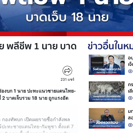
 พลีชีพ 1 นาย บาด
ข่าวอื่นใน
อน
เจ
231
แชร์
กร
เส
วิตช่องบก 1 นาย ปะทะแนวชายแดนไทย-
ถู
ที่ 2 บาดเจ็บรวม 18 นาย ถูกแรงอัด
มท
สอ
นมา กองทัพบก เปิดเผยรายชื่อกำลังพล
ปะทะชายแดนไทย-กัมพูชา ตั้งแต่ 7