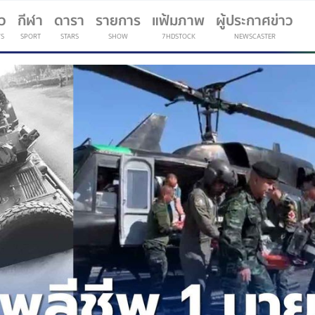
าว
กีฬา
ดารา
รายการ
แฟ้มภาพ
ผู้ประกาศข่าว
S
SPORT
STARS
SHOW
7HDSTOCK
NEWSCASTER
(current)