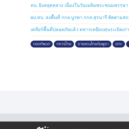
10.อส.ทพ.สนิท หวังลาภ สังกัดกรมทหารพรานที
ทบ. ยิงสลุตหลวง เนื่องในวันเฉลิมพระชนมพรรษา
ทหาร ศรายุทธ พินิจภาระ สังกัดกองพันทหาร
เจ็บที่นิ้วมือ
ผบ.ทบ. ลงพื้นที่ กกล.บูรพา กกล.สุรนารี ติดตา
เคลียร์พื้นที่ปลอดภัยแล้ว ทหารเหยียบทุ่นระเบิดเก่า
ขณะที่ พื้นที่ประสาทตาเมือนธม ประกอบด้วย
กองพันทหารม้าเฉพาะกิจที่ 20 อาการโดนแรงอ
กองทัพบก
ทหารไทย
ชายแดนไทยกัมพูชา
ปะทะ
13. พลทหาร กิตติโชติ ศรีสุลัย สังกัด กองพ
ที่6 อาการโดนแรงอัดจากระเบิด พื้นที่ประสา
สังกัดกองพันทหารช่างที่6 กองพลทหารราบท
นอกจากนี้ พื้นที่กองทัพภาคที่ 1 กำลังพลได้
จำนวน 3 นาย ประกอบด้วย 1.ส.อ.นพชัย คลังแส
สะเก็ดระเบิดบริเวณปากและมีอาการแน่นหน้าอก
ลูกระเบิดและปืนใหญ่ ยิงสนับสนุนเข้ามายังฝั่
ส่งตัวเข้ารับการรักษาโรงพยาบาลตาพระยา ปั
วงด้วง สังกัด ช.พัน.2 ได้รับบาดเจ็บจากการป
อาการแน่นหน้าอก หูอื้อจากแรงระเบิด ไม่ม
พื้นที่และส่งเข้ารักษาพยาบาล และ 3. จ.ส.อ.สิ
·
·
·
·
เกี่ยวกับเรา
ติตต่อเรา
ร่วมงานกับเรา
เงื่อนไขและข้อตกลง
นโยบายคุ้ม
บาดเจ็บจากการปะทะในพื้นที่บ้านหนองหญ้าแ