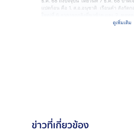
ธ.ค. 68 ถึงปัจจุบัน โดยวันที่ 7 ธ.ค. 68 บาดเ
แปดก้อน คือ 1. ส.อ.อนุชาติ เรือนคำ สังกั
ใหญ่ที่ 6 อาการถูกยิงที่ขาซ้าย และ 2. พล
ราบที่ 3 กรมทหารราบที่ 6 อาการโดนแรงอัด
ดูเพิ่มเติม
วันที่ 8 ธ.ค. 68 (รวมเสียชีวิต 1 นาย บาดเจ็บ
(เสียชีวิต1 นาย บาดเจ็บ 5 นาย) ประกอบด้วย 
ทหารม้าลาดตระเวนที่ 6 เสียชีวิต 2. พลทหาร 
ทหารม้าลาดตระเวนที่ 6 อาการโดนสะเก็ดระเ
ตะเพียนทอง กองร้อยทหารม้าลาดตระเวนที่ 6
สองข้าง 4. จ.ส.อ.นภา เถื่อนไพล สังกัดกอง
โจมตีจากอาวุธยิงสนับสนุนมีอาการแน่นหน้
สังกัดกรมทหารราบที่ 16 อาการโดนแรงระเ
มูลสาร สังกัดกรมทหารราบที่ 16 อาการโดน
พื้นที่ฐานแดนไกล ช่องอานม้า 7.ส.อ.ธรรมวัฒ
ถูกสะเก็ดที่ต้นขาทั้งสองข้าง 8.ส.อ.ชนะพงษ์
ข่าวที่เกี่ยวข้อง
ถูกสะเก็ดบริเวณต้นขาทั้งสองข้าง 9.พลทหาร ว
จู่โจม อาการโดนสะเก็ดระเบิดบริเวณขาขวา 