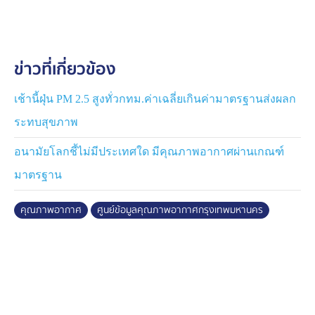
ข่าวที่เกี่ยวข้อง
เช้านี้ฝุ่น PM 2.5 สูงทั่วกทม.ค่าเฉลี่ยเกินค่ามาตรฐานส่งผลก
ระทบสุขภาพ
อนามัยโลกชี้ไม่มีประเทศใด มีคุณภาพอากาศผ่านเกณฑ์
มาตรฐาน
คุณภาพอากาศ
ศูนย์ข้อมูลคุณภาพอากาศกรุงเทพมหานคร