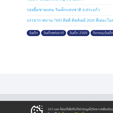
รอยยิ้มชายแดน วันเด็กแห่งชาติ จ.สระแก้ว
บรรยากาศงาน 7HD คิดดี คิดส์เดย์ 2026 ที่เดอะไน
วันเด็ก
วันเด็กแห่งชาติ
วันเด็ก 2569
กิจกรรมวันเด็
·
·
·
·
เกี่ยวกับเรา
ติตต่อเรา
ร่วมงานกับเรา
เงื่อนไขและข้อตกลง
นโยบายคุ้ม
Ch7.com ใช้คุกกี้เพื่อที่จะได้นำข้อมูลไปวิเคราะห์เพื่อ
Copyright © 2026 Bangkok Broadcasting & T.V. Co.,Ltd.
All rights reserved