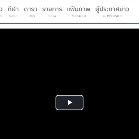
าว
กีฬา
ดารา
รายการ
แฟ้มภาพ
ผู้ประกาศข่าว
S
SPORT
STARS
SHOW
7HDSTOCK
NEWSCASTER
(current)
Play
Video