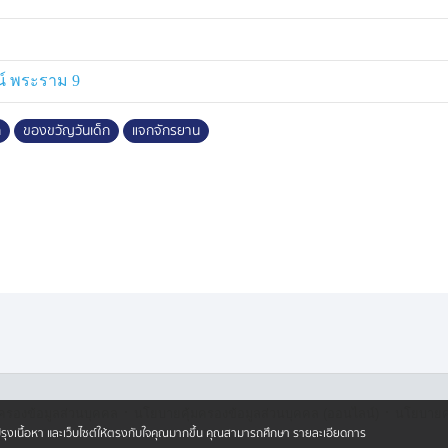
น์ พระราม 9
ก
ของขวัญวันเด็ก
แจกจักรยาน
·
·
ครองข้อมูลส่วนบุคคล
นโยบายคุ้มครองข้อมูลส่วนบุคคล (ออนไลน์)
นโยบายคุ
ปรับปรุงเนื้อหา และเว็บไซต์ให้ตรงกับใจคุณมากขึ้น คุณสามารถศึกษา รายละเอียดการ