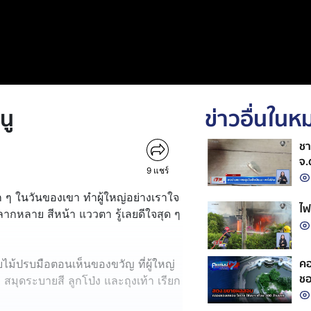
นู
ข่าวอื่นใน
ชา
จ.
9
แชร์
 ๆ ในวันของเขา ทำผู้ใหญ่อย่างเราใจ
ไฟ
ากหลาย สีหน้า แววตา รู้เลยดีใจสุด ๆ
คอ
ปรบไม้ปรบมือตอนเห็นของขวัญ ที่ผู้ใหญ่
ชอ
สมุดระบายสี ลูกโป่ง และถุงเท้า เรียก