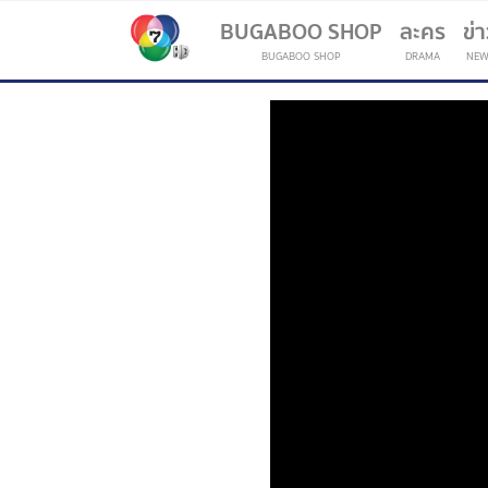
BUGABOO SHOP
ละคร
ข่
BUGABOO SHOP
DRAMA
NEW