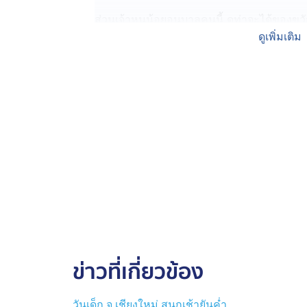
ส่วนเจ้าหนูน้อยอนุบาลคนนี้ ดูท่าจะได้ของข
เอี่ยม ดีใจถึงขั้น จะขี่จักรยานกลับบ้านลูกเดีย
ดูเพิ่มเติม
ไม่สนใจ พลาสติกหุ้มรถที่ยังไม่แกะออก โบว์ก็ยัง
ใจจะขี่ไปอวดคนที่บ้าน ใช่ไหม
หนุ่มน้อยอีกคน ก็ได้รถจักรยานเหมือนกัน แ
มากสุด ๆ จนคนให้ ยิ้มตามไปด้วยทั้งน้ำตา
ทันทีที่คุณครูจับสลากประกาศรายชื่อ ผู้โชคด
กระโดดยิ้มดีใจสุด ๆ ที่เป็นชื่อตัวเอง ยิ้มด
เข้าไปกอดคุณครู ทำคุณครูเข้าไปลูบหัวปลอบ 
ไปกับความดีใจที่สุดของหนุ่มน้อยผู้โชคดี
ขอบคุณภาพจาก : Tiktok @im.terry.cnx
ข่าวที่เกี่ยวข้อง
ขอบคุณภาพจาก : Facebook DaungPhorn P
วันเด็ก จ.เชียงใหม่ สนุกเช้ายันค่ำ