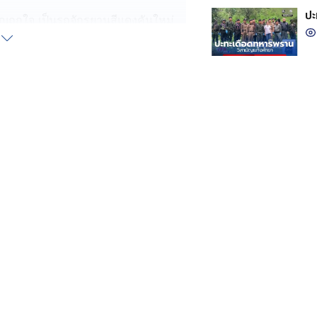
ปะ
วัญถูกใจ เป็นรถจักรยานสีแดงคันใหม่
ว
ติดอยู่เลยลูก ดู ๆ ขี่ยังไม่ค่อยเก่ง แต่
ละเป็นจักรยานคันแรกของน้อง น้องดีใจ
ีได้รถจักรยานกลับบ้าน หนุ่มน้อย
ีใจไปสักพัก ก่อนมีน้ำตาไหลออกมา และ
และเพื่อน ๆ มีน้ำตาซึม ร้องไห้ตาม
horn Treekaew, ดอกไม้ สีขาว