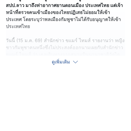
สปป.ลาว มาถึงท่าอากาศยานดอนเมือง ประเทศไทย แต่เจ้า
หน้าที่ตรวจคนเข้าเมืองของไทยปฏิเสธไม่ยอมให้เข้า
ประเทศ โดยระบุว่าพลเมืองกัมพูชาไม่ได้รับอนุญาตให้เข้า
ประเทศไทย
วันนี้ (15 ม.ค. 69) สำนักข่าว ขแมร์ ไทมส์ รายงานว่า หญิง
ชาวกัมพูชาคนหนึ่งซึ่งไม่ประสงค์ออกนามเผยกับสำนักข่าว
ขแมร์ ไทมส์ ว่า เธอเดินทางจากสนามบินนานาชาติวัตไต
ในกรุงเวียงจันทน์ ประเทศลาว มายังท่าอากาศยาน
ดูเพิ่มเติม
ดอนเมือง ในกรุงเทพฯ ประเทศไทย เมื่อต้นเดือนมกราคมนี้
เพื่อไปมาหาเพื่อนที่จังหวัดสระบุรี ประเทศไทย แต่กลับถูก
เจ้าหน้าที่ตรวจคนเข้าเมืองของไทยแจ้งว่าไม่สามารถให้เข้า
ประเทศได้
โดยก่อนซื้อตั๋วเครื่องบินเดินทางมาประเทศไทย เธอได้
สอบถามเจ้าหน้าที่สนามบินในประเทศลาวแล้ว และได้รับ
แจ้งว่าผู้โดยสารชาวกัมพูชาสามารถเข้าประเทศไทยได้
ตราบใดที่มีเอกสารครบถ้วน รวมถึงตั๋วเครื่องบินไป-กลับ