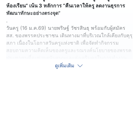
ห้องเรียน” เน้น 3 หลักการ “คืนเวลาให้ครู ลดงานธุรการ
พัฒนาทักษะอย่างตรงจุด”
.
วันครู (16 ม.ค.69) นายพริษฐ์ วัชรสินธุ พร้อมกับผู้สมัคร
สส. ของพรรคประชาชน เดินทางมาที่บริเวณใกล้เคียงกับคุรุ
สภา เนื่องในโอกาสวันครูแห่งชาติ เพื่อจัดทำกิจกรรม
สอบถามความคิดเห็นของครูและรณรงค์นโยบายของพรรค
ประชาชนที่จะช่วยสนับสนุนและส่งเสริมครูในการทำงาน
.
ดูเพิ่มเติม
โดยนายพริษฐ์ กล่าวว่า หลักการสำคัญของพรรคประชาชน
ในการสนับสนุนและส่งเสริมครู เน้นไปที่ 3 เรื่อง คือการคืน
เวลาให้กับครู พัฒนาทักษะอย่างตรงจุด และส่งเสริมความ
ก้าวหน้าทางอาชีพที่สอดคล้องกับพัฒนาการของผู้เรียน
.
หลักการแรก คือ ‘การคืนเวลาให้กับครู’ เพื่อคืนครูให้กับ
ห้องเรียน ด้วยการลดภาระงานของครูที่ไม่เกี่ยวข้องกับการ
เรียนการสอน เช่น งานธุรการ หรือกิจกรรมบางอย่างที่เพิ่ม
ภาระงานให้กับครู แต่อาจไม่ได้ก่อประโยชน์สูงสุดให้กับผู้