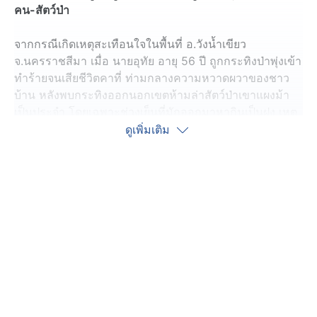
คน-สัตว์ป่า
จากกรณีเกิดเหตุสะเทือนใจในพื้นที่ อ.วังน้ำเขียว
จ.นครราชสีมา เมื่อ นายอุทัย อายุ 56 ปี ถูกกระทิงป่าพุ่งเข้า
ทำร้ายจนเสียชีวิตคาที่ ท่ามกลางความหวาดผวาของชาว
บ้าน หลังพบกระทิงออกนอกเขตห้ามล่าสัตว์ป่าเขาแผงม้า
เป็นประจำ โดยเฉพาะช่วงเย็นที่มักออกมาหากินเป็นฝูง เหตุ
เกิดวันที่ 16 มกราคม 2569 เวลา 17.55 น
ดูเพิ่มเติม
ล่าสุดวันที่ 17 มกราคม 2569 แพทย์ระบุผู้เสียชีวิตได้รับบาด
เจ็บรุนแรง ซี่โครงหักรวม 13 ซี่ และมีบาดแผลศีรษะจาก
แรงกระแทก ในจุดเกิดเหตุพบร่องรอยกระทิงจำนวนมาก ทั้ง
รอยเท้าและมูล สอดคล้องข้อมูลว่าเป็นเส้นทางหากินของ
กระทิงที่ออกนอกพื้นที่อย่างต่อเนื่อง เจ้าหน้าที่เผยว่า เขต
ห้ามล่าสัตว์ป่าเขาแผงม้ามีพื้นที่ราว 5,000 ไร่ ซึ่งไม่เพียง
พอต่อจำนวนกระทิงที่เพิ่มขึ้น คาดมีมากถึง ประมาณ 500
ตัว ทำให้บางส่วนกระจายออก มาใช้พื้น ที่รอบนอกเป็น
แหล่งอาหาร มักออกมาเป็นฝูง 20–30 ตัว และหากเจอคน
อาจแสดงพฤติกรรมไล่ขวิดจนเกิดอันตราย