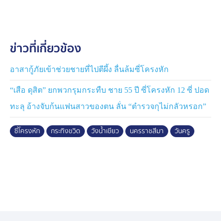
ขณะที่วัดบุเจ้าคุณ ต.วังหมี ซึ่งตั้งศพบำเพ็ญกุศล นายอุทัย
บรรยากาศเป็นไปด้วยความโศกเศร้า โดยเฉพาะภรรยาผู้เสีย
ข่าวที่เกี่ยวข้อง
ชีวิตซึ่งเป็นครูศูนย์พัฒนาเด็กเล็ก ร่ำไห้หนัก เพราะเหตุเกิด
ในช่วง “วันครู” ต้องสูญเสียเสาหลักครอบครัวอย่างกะทันหัน
อาสากู้ภัยเข้าช่วยชายที่ไปตีผึ้ง ลื่นล้มซี่โครงหัก
นางสาวบังอร ภรรยาผู้เสียชีวิต เปิดเผยทั้งน้ำตาว่า ก่อนเกิด
“เสือ ดุสิต” ยกพวกรุมกระทืบ ชาย 55 ปี ซี่โครงหัก 12 ซี่ ปอด
เหตุสามีออกไปเก็บพุทรานมสดข้างบ้านกับเพื่อน ก่อนหาย
ไปกว่า 2 ชั่วโมง เมื่อออกตามหาจึงพบว่าเสียชีวิตแล้ว ทั้งที่
ทะลุ อ้างจับก้นแฟนสาวของตน ลั่น “ตำรวจกุไม่กลัวหรอก”
เคยเตือนให้ระวังกระทิงที่เข้ามาใกล้สวนและหมู่บ้านอยู่เป็น
ประจำ พร้อมวอนหน่วยงานเร่งแก้ปัญหากระทิงออกนอก
ซี่โครงหัก
กระทิงขวิด
วังน้ำเขียว
นครราชสีมา
วันครู
พื้นที่ และช่วยเหลือครอบครัว เพราะสามีเป็นรายได้หลัก
ต้องดูแลลูก 3 คน
ด้าน นางสาวรัตติยาภรณ์ บุตรสาวผู้เสียชีวิต เรียกร้องให้
ภาครัฐเร่งแก้ปัญหาความขัดแย้งระหว่างคนกับสัตว์ป่าอย่าง
จริงจัง เนื่องจากกระทิงเข้ามาหากิน ในหมู่บ้าน และสวน
บ่อยครั้ง บางครั้งถูกรถชน หรือพุ่งชนรถจน เกิดอุบัติเหตุ