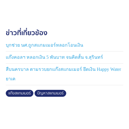
อำเภอกำปงโรทิ์
อย่างไรก็ตามไม่มีข้อมูลว่าสแกมเมอร์เหล่านี้หลบหนีไปที่ใด
เพราะถึงทางการกัมพูชาจับกุมได้ก็ไม่มีเรือนจำเพียงพอ และ
ข่าวที่เกี่ยวข้อง
ไม่มีงบประมาณจัดหาอาหารเลี้ยงผู้ต้องหา จึงเลือกที่จะผลัก
ดันกลุ่มคนเหล่านี้ออกนอกประเทศ ถือเป็นการ "จบปัญหา"
ไปในตัว
บุกช่วย นศ.ถูกสแกมเมอร์หลอกโอนเงิน
แก๊งคอลฯ หลอกเงิน 5 พันบาท จนคิดสั้น จ.สุรินทร์
และผลของการกวาดล้างสแกมเมอร์ทำให้คนไทยบางส่วนที่
ไปทำงานที่ประเทศกัมพูชา ใช้ช่องทางธรรมชาติหนีตาย
สืบนครบาล ตามรวบยกแก๊งสแกมเมอร์ ยึดเงิน Happy Water
กลับเข้ามาประเทศไทย จึงถูกหน่วยเฉพาะกิจอรัญประเทศ
ยาเค
กองกำลังบูรพา จับกุมตัวที่ไร่อ้อย บ้านเนินสมบูรณ์ อำเภอ
อรัญประเทศ จังหวัดสระแก้ว อยู่ห่างจากชายแดนไทย-
แก๊งสแกมเมอร์
ปัญหาสแกมเมอร์
กัมพูชา ประมาณ 500 เมตร
จากการซักถาม ทั้งหมดยอมรับว่าไปทำงานที่เว็บพนันฯ ใน
เมืองปอยเปต ตั้งแต่เดือนกันยายน 2568 แต่ต่อมาเว็บฯ พนัน
ปิดตัว จึงลักลอบเดินทางกลับประเทศไทยโดยเสียค่าใช้จ่าย
ให้กับชาวกัมพูชา คนละ 8,000 บาท เบื้องต้นผู้ต้องหา