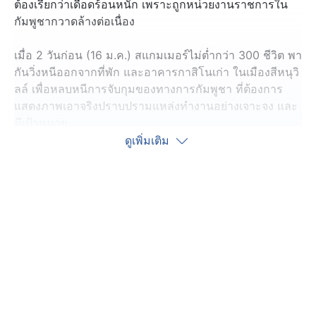
ต้องเรียกว่าเดือดร้อนหนัก เพราะถูกหน่วยงานราชการใน
กัมพูชากวาดล้างต่อเนื่อง
เมื่อ 2 วันก่อน (16 ม.ค.) สแกมเมอร์ไม่ต่ำกว่า 300 ชีวิต พา
กันวิ่งหนีออกจากที่พัก และอาคารกาสิโนเก่า ในเมืองสีหนุวิ
ลล์ เพื่อหลบหนีการจับกุมของทางการกัมพูชา ที่ต้องการ
แสดงภาพเอาจริงปราบปรามแหล่งทำงานอย่างเจาะจง และ
มีเป้าหมาย
ดูเพิ่มเติม
ล่าสุด สแกมเมอร์ชาติต่าง ๆ หลายร้อยชีวิต ในจังหวัดสวาย
เรียง ทางตะวันออกเฉียงใต้ของประเทศกัมพูชา ก็ต้องเก็บ
กระเป๋าเดินทางออกจากที่กาสิโน เพราะถูกตำรวจกัมพูชา
บุกทลายรังสแกมเมอร์ตามแหล่งกาสิโนหลายหลายแห่งทั่ว
ประเทศ โดยเฉพาะกาสิโนที่อยู่ชิดพรมแดนไทย - เวียดนาม
ไม่นานนัก ผู้ว่าราชการจังหวัดสวายเรียง ลงนามในเอกสาร
ราชการว่า จังหวัดสวายเรียง สามารถกวาดล้างแก๊งหลอก
ลวงออนไลน์ ได้สำเร็จแบบถาวร 100% เพราะสแกมเมอร์
หลบหนีออกไปหลายพันคน โดยเฉพาะเมืองบาเวต และ