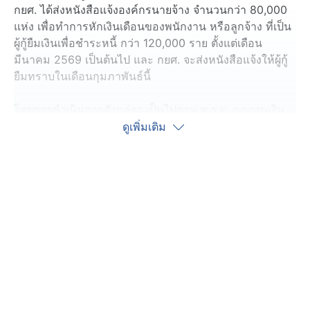
กยศ. ได้ส่งหนังสือแจ้งองค์กรนายจ้าง จำนวนกว่า 80,000
แห่ง เพื่อทำการหักเงินเดือนของพนักงาน หรือลูกจ้าง ที่เป็น
ผู้กู้ยืมเงินเพื่อชำระหนี้ กว่า 120,000 ราย ตั้งแต่เดือน
มีนาคม 2569 เป็นต้นไป และ กยศ. จะส่งหนังสือแจ้งให้ผู้กู้
ยืมทราบในเดือนกุมภาพันธ์นี้
โดยการดำเนินการดังกล่าว เป็นไปตาม พ.ร.บ. กองทุนเงิน
ให้กู้ยืมเพื่อการศึกษา พ.ศ. 2560 และที่แก้ไขเพิ่มเติม (ฉบับ
ดูเพิ่มเติม
ที่ 2) พ.ศ. 2566 ผู้กู้ยืมทุกรายที่อยู่ระหว่างการชำระหนี้ ทั้ง
สัญญารายปี สัญญารายเดือน หรือทำสัญญาปรับโครงสร้าง
หนี้ มีหน้าที่ให้นายจ้างหักเงินเดือน
ทั้งนี้ กยศ. ได้จัดประชุมสัมมนาออนไลน์ให้แก่องค์กร
นายจ้างที่ได้รับหนังสือแจ้งจาก กยศ. เพื่อให้องค์กรนายจ้าง
เตรียมความพร้อม และทำความเข้าใจในการทำหน้าที่ รวม
ถึงการใช้งานระบบรับชำระเงินกู้ยืมคืน กยศ.ผ่านกรม
สรรพากร (ระบบ e-PaySLF) ได้อย่างถูกต้อง
ดังนั้น จึงขอเชิญชวนองค์กรนายจ้าง ลงทะเบียนเข้าร่วม