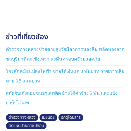
ไมโครโฟนเรียกรถตู้โดยสารคันดังกล่าวให้หยุด เพื่อทำการ
ตรวจสอบ พบ นายธงชัย อายุ 61 ปี ชาว จ.สมุทรปราการ
เป็นคนขับ ก่อนขอดูใบอนุญาตขับขี่รถขนส่ง ผลการตรวจ
สอบ มีใบอนุญาตขับขี่รถขนส่งแสดงถูกต้อง จากนั้นเจ้า
หน้าที่ตำรวจขอดูแผ่นป้ายแสดงการเสียภาษีประจำปี พบว่า
ข่าวที่เกี่ยวข้อง
มีแผ่นป้ายแสดงการเสียภาษีประจำปี หมายเลขทะเบียน 16 –
4036 กรุงเทพมหานคร วันสิ้นอายุภาษี 30 ก.ย. 69 จำนวน
1 แผ่น ติดอยู่ที่กระจกบานหน้าฝั่งซ้ายมือของผู้ขับขี่
ตำรวจทางหลวงช่วยชายสูงวัยมีอาการหลงลืม พลัดหลงจาก
ชลบุรีมาที่ฉะเชิงเทรา ส่งคืนครอบครัวปลอดภัย
จากการตรวจสอบแผ่นป้ายภาษีประจำปี พบว่าเป็นการนำ
หมายเลข 2569 มาติดทับ 2566 โดยตัดแปะเลข 9 ทับเลข
โจรลักหม้อแปลงไฟฟ้า ขายได้เงินแค่ 3 พันบาท ราชการเสีย
6 ให้เชื่อได้ว่ามีวันสิ้นอายุภาษี 30 ก.ย. 69 จึงนำรถและ
หาย 3.5 แสนบาท
เชิญตัวผู้ขับขี่รถคันดังกล่าวมาตรวจสอบที่ หน่วยบริการ
ตำรวจทางหลวงเอเชีย
สกัดจับเก๋งลอบขนยาเสพติด อ้างได้ค่าจ้าง 5 พัน และแบ่ง
ยาบ้าไว้เสพ
นายธงชัย บอกว่า วันนี้ได้ขับขี่ตู้คันดังกล่าวมารับจ้าง รับ
ลูกค้าชาวต่างชาติมาตีกอล์ฟ ก็รู้ว่ากระทำผิดแต่ที่ทำไป
ตำรวจทางหลวง
เมียน้อย
รถตู้โดยสาร
เพราะจะให้ดูว่าตนเองต่อภาษีมาแล้ว เนื่องจากภรรยาให้
ติดแผ่นป้ายภาษีปลอม
เงินมาต่อภาษีแล้ว แต่จริงแล้วยังไม่ได้ไปต่อ และเพิ่งปลอม