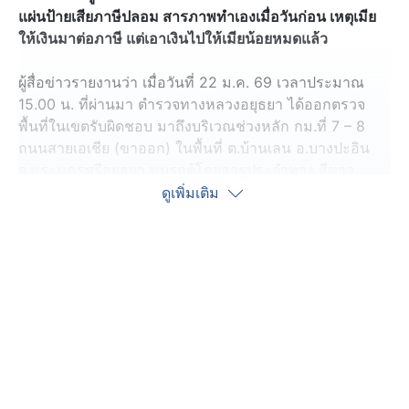
แผ่นป้ายเสียภาษีปลอม สารภาพทำเองเมื่อวันก่อน เหตุเมีย
ให้เงินมาต่อภาษี แต่เอาเงินไปให้เมียน้อยหมดแล้ว
ผู้สื่อข่าวรายงานว่า เมื่อวันที่ 22 ม.ค. 69 เวลาประมาณ
15.00 น. ที่ผ่านมา ตำรวจทางหลวงอยุธยา ได้ออกตรวจ
พื้นที่ในเขตรับผิดชอบ มาถึงบริเวณช่วงหลัก กม.ที่ 7 – 8
ถนนสายเอเชีย (ขาออก) ในพื้นที่ ต.บ้านเลน อ.บางปะอิน
จ.พระนครศรีอยุธยา พบรถตู้โดยสารประจำทาง สีขาว
ทะเบียน 16 - 4036 กรุงเทพมหานคร ขับขี่ผ่านมาผิดสังเกต
ดูเพิ่มเติม
จึงทำการตรวจสอบกับระบบข้อมูลทะเบียนรถยนต์และ
ทะเบียนรถขนส่ง (ฐานข้อมูลกรมการขนส่งทางบก) ของ
ระบบ Crimes สำนักงานตำรวจแห่งชาติ พบว่ามีวันสิ้นสุด
อายุภาษี ตั้งแต่ 30 ก.ย. 67 และพบเห็นมีการใช้แผ่นป้าย
แสดงการเสียภาษีประจำปีติดอยู่ที่กระจกบานหน้าฝั่งซ้ายมือ
ของผู้ขับขี่
จากนั้นตำรวจทางหลวงจึงได้ส่งสัญญาณไฟกระพริบสีแดง
และใช้สัญญาณเสียงรวมถึงการพูดออกคำสั่งผ่าน