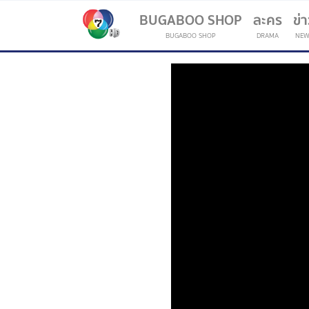
BUGABOO SHOP
ละคร
ข่
BUGABOO SHOP
DRAMA
NEW