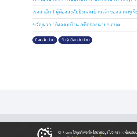
โดยสาเหตุในเบื้องต้น ตำรวจคาดสาเหตุน่าจ
เร่งล่าอีก 1 ผู้ต้องสงสัยยิงถล่มบ้านเจ้าของสวนทุเร
เรื่องชู้สาว โดยตำรวจตั้งปมการสอบสวนพุ่งเป
ขวัญผวา ! ยิงถล่มบ้าน อดีตรองนายก อบต.
จะเร่งตามตัวมาสอบปากคำ เพื่อขยายผลไปสู่ก
ยิงถล่มบ้าน
วัยรุ่นยิงถล่มบ้าน
·
·
·
·
เกี่ยวกับเรา
ติตต่อเรา
ร่วมงานกับเรา
เงื่อนไขและข้อตกลง
นโยบายคุ้ม
Ch7.com ใช้คุกกี้เพื่อที่จะได้นำข้อมูลไปวิเคราะห์เพื่อ
Copyright © 2026 Bangkok Broadcasting & T.V. Co.,Ltd.
All rights reserved