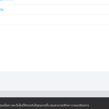
ะมาจากการทวงหนี้ในธุรกิจสีเทา และ
ียน
้าไปที่เเฟนของลูกสาวเจ้าของบ้าน ซึ่ง
ลุ่มคนก่อเหตุต่อไป
·
·
ครองข้อมูลส่วนบุคคล
นโยบายคุ้มครองข้อมูลส่วนบุคคล (ออนไลน์)
นโยบายคุ
ปรับปรุงเนื้อหา และเว็บไซต์ให้ตรงกับใจคุณมากขึ้น คุณสามารถศึกษา รายละเอียดการ