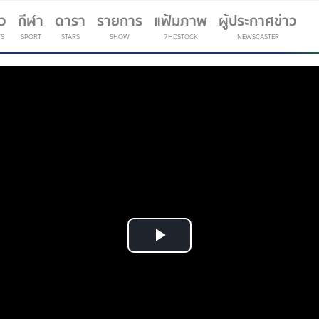
าว
กีฬา
ดารา
รายการ
แฟ้มภาพ
ผู้ประกาศข่าว
S
SPORT
STARS
SHOW
7HDSTOCK
NEWSCASTER
(current)
Play
Video