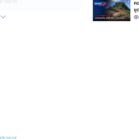
ุกอาจมาก
คอ
ขุ
งเกิดเหตุ พบปลอกกระสุนปืนลูกซอง 8
ยู่บริเวณหน้าบ้านและภายในตัวบ้าน
รูกระสุน
ยู่ภายในบ้านกับสามี ก่อนจะได้ยิน
เปิดหน้าต่างออกมาดู พบวัยรุ่นชาย 2 คน
รวดเร็ว ยืนยันว่า ไม่เคยมีปัญหากับ
ับลูกสาวมักจะพาเพื่อนชาย รวมถึงแฟน
มมานอนค้างที่บ้าน ซึ่งแม่เคยบอก
ุง
พื้นที่ตรวจสอบที่เกิดเหตุอีกครั้ง เพื่อ
ขนาด เบอร์ 12 จำนวน 8 ปลอก หัว
ื่อเก็บไปตรวจหาหลักฐาน ว่าเป็นปืน
้นที่ สภ.เมืองพัทลุง และ สภ.นาขยาด
ทรปราการ