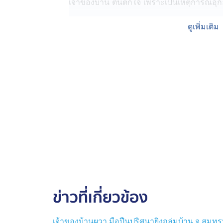
เจ้าของบ้าน ตื่นตกใจ เพราะเป็นเหตุการณ์อ
ตำรวจ สภ.เมืองพัทลุง ลงพื้นที่ตรวจสอบหลั
ดูเพิ่มเติม
ปลอก และพบเศษหัวกระสุนอีก 2 หัว กระจายอ
โดยห้องนอนลูกสาวของนางมรกต พรุนไปด้วย
นางมรกต บอกว่า ขณะเกิดเหตุกำลังนอนหลับอ
เสียงปืนดังขึ้นหลายนัด เมื่อเสียงปืนสงบ จึง
ขี่รถจักรยานยนต์หลบหนีออกจากหน้าบ้านอย่าง
ใคร และคืนเกิดเหตุ ลูกสาวไม่อยู่บ้าน ยอมร
หนุ่ม เข้ามาที่บ้านบ่อย บางครั้งก็พาแฟนหนุ่
ลูกสาวหลายครั้งแล้ว แต่ลูกไม่ฟัง
ตำรวจคาดปมขัดแย้งธุรกิจสีเทา-ชู้สาว จ.พัทล
ช่วงสายวันนี้ ตำรวจกองพิสูจน์หลักฐานพัทลุง ลง
หาวัตถุพยานเพิ่มเติม โดยพบปลอกกระสุนปืน
ข่าวที่เกี่ยวข้อง
กระสุน และหมอนรองกระสุนอีกจำนวนหนึ่ง เพ
กระบอกเดียวกันที่ยิงบ้านกันก่อนหน้านี้ ในพื
เมื่อคืนวันที่ 3 กุมภาพันธ์ที่ผ่านมา หรือไม่
เจ้าของบ้านผวา มือปืนปริศนายิงถล่มบ้าน จ.สมุ