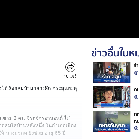
ข่าวอื่นใน
ร่
10
แชร์
ออโต้ ยิงถล่มบ้านกลางดึก กระสุนทะลุ
คน
ทห
นชาย 2 คน ขี่รถจักรยานยนต์ ไม่
หน
ถล่มใส่บ้านหลังหนึ่ง ในอำเภอเมือง
ำให้ นางมรกต ยังช่วย อายุ 65 ปี