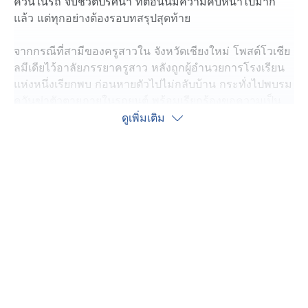
ควันในรถ จบชีวิตปริศนา ที่ตอนนี้มีความคืบหน้าไปมาก
แล้ว แต่ทุกอย่างต้องรอบทสรุปสุดท้าย
จากกรณีที่สามีของครูสาวใน จังหวัดเชียงใหม่ โพสต์โวเชีย
ลมีเดียไว้อาลัยภรรยาครูสาว หลังถูกผู้อำนวยการโรงเรียน
แห่งหนึ่งเรียกพบ ก่อนหายตัวไปไม่กลับบ้าน กระทั่งไปพบรม
ควันฆ่าตัวตายภายในรถยนต์ พร้อมเรียกร้องขอความเป็น
ธรรมให้กับภรรยา รวมถึงชาวโซเชียลก็แห่แชร์เรียกร้อง
ดูเพิ่มเติม
ความเป็นธรรม หลังจากนั้น สำนักงานเขตพื้นที่การศึกษา
มัธยมศึกษา หรือ สพม.เชียงใหม่ ได้เข้าตรวจสอบข้อเท็จจริง
ยืนยันจะให้ความเป็นธรรมกับทุกฝ่าย
ด้าน นายเทอดเกียรติ ยามโสภา ผู้อำนวยการสำนักงานเขต
พื้นที่การศึกษามัธยมศึกษาเชียงใหม่ ระบุว่า ตอนนี้กำลังเร่ง
กระบวนการสอบสวนข้อเท็จจริง ที่ตอนนี้มีความคืบหน้าไป
ค่อนข้างมากแล้ว และใกล้ความเป็นจริง พร้อมมอบหมาย
ให้นิติกรเข้าตรวจสอบผู้อำนวยการโรงเรียนอย่างละเอียด
เพื่อความเป็นธรรม และลดแรงกดดัน และได้มีคำสั่งย้ายผู้
อำนวยการออกจากโรงเรียนเป็นการชั่วคราว ระหว่างรอผล