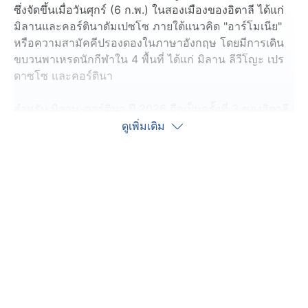
ซึ่งจัดขึ้นเมื่อวันศุกร์ (6 ก.พ.) ในสองเมืองของอิตาลี ได้แก่
มิลานและคอร์ตินาดัมเปซโซ ภายใต้แนวคิด "อาร์โมเนีย"
หรือความสามัคคีปรองดองในภาษาอังกฤษ โดยมีการเดิน
ขบวนพาเหรดนักกีฬาใน 4 พื้นที่ ได้แก่ มิลาน ลีวีโญะ เปร
ดาซโซ และคอร์ตินา
สำหรับ มิลาน-คอร์ตินา ปี 2026 ถือเป็นครั้งที่ 3 ของอิตาลี
ที่เป็นเจ้าภาพจัดการแข่งขันกีฬาโอลิมปิก ฤดูหนาว ต่อจาก
ดูเพิ่มเติม
การเป็นเจ้าภาพในปี 1956 และปี 2006
โดยสนามแข่งขันกระจายเป็น 4 กลุ่ม ได้แก่ เขตเมืองของมิ
ลาน เขตภูเขาของคอร์ตินา วัลเตลลีนา และวัลดิฟีมเม
ครอบคลุมพื้นที่กว่า 22,000 ตารางกิโลเมตรในภาคเหนือ
ของอิตาลี
ทั้งนี้ มีนักกีฬาจากกว่า 90 ประเทศและภูมิภาค ทั้งหมดราว
2,900 คน เข้าร่วมการแข่งขันกีฬา 116 รายการ จนถึงวันที่
22 ก.พ. นี้