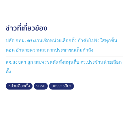
ก่อนจะได้ยินเสียงดังสนั่น เมื่อหันไปดูก็พบว่ารถกระบะได้พุ่ง
ชนเต็นท์หน่วยเลือกตั้งแล้ว แต่คนขับไม่ยอมหยุดรถ กลับเร่ง
เครื่องหลบหนี จึงประสานเจ้าหน้าที่และติดตามจับกุมตัวได้
ข่าวที่เกี่ยวข้อง
ในเวลาต่อมา
จากการตรวจสอบความเสียหาย พบว่า เสาเต็นท์และหลอด
ปลัด กทม. ตระเวนเช็กหน่วยเลือกตั้ง กำชับโปร่งใสทุกขั้น
ไฟของหน่วยเลือกตั้งได้รับความเสียหาย แต่โชคดีไม่มีผู้ได้
ตอน อำนวยความสะดวกประชาชนเต็มกำลัง
รับบาดเจ็บ
สจ.สงขลา ลูก สส.พรรคดัง สั่งสมุนตื้บ ตร.ประจำหน่วยเลือก
ขณะที่ชาวบ้านในพื้นที่ให้ข้อมูลว่า ผู้ขับขี่มีอาการมึนเมา
ตั้ง
อย่างหนัก พูดจาไม่รู้เรื่อง โดยช่วงแรกเจ้าตัวยังอ้างว่าไม่ได้
ขับรถชนหน่วยเลือกตั้ง แต่อาจเป็นการชนตั้งแต่วันก่อน
หน่วยเลือกตั้ง
รถชน
นครราชสีมา
อย่างไรก็ตาม หลังเจ้าหน้าที่ชี้แจงข้อเท็จจริง จึงยอมให้
ควบคุมตัวไปดำเนินคดี