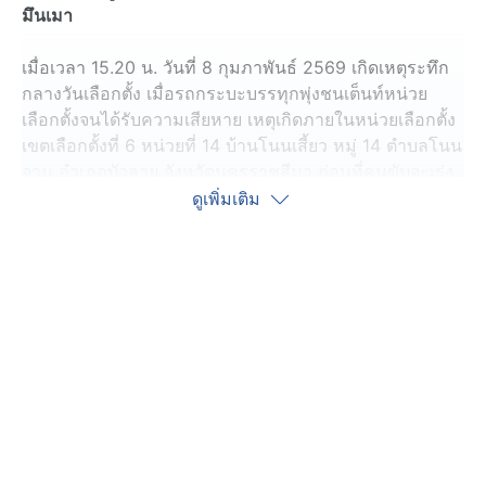
มึนเมา
เมื่อเวลา 15.20 น. วันที่ 8 กุมภาพันธ์ 2569 เกิดเหตุระทึก
กลางวันเลือกตั้ง เมื่อรถกระบะบรรทุกพุ่งชนเต็นท์หน่วย
เลือกตั้งจนได้รับความเสียหาย เหตุเกิดภายในหน่วยเลือกตั้ง
เขตเลือกตั้งที่ 6 หน่วยที่ 14 บ้านโนนเสี้ยว หมู่ 14 ตำบลโนน
จาน อำเภอบัวลาย จังหวัดนครราชสีมา ก่อนที่คนขับจะเร่ง
เครื่องหลบหนีออกจากพื้นที่
ดูเพิ่มเติม
ผู้ช่วยผู้ใหญ่บ้าน พร้อมด้วยเจ้าหน้าที่อาสารักษาดินแดน
(อส.) ได้ขับรถติดตามตัวเป็นระยะทางกว่า 6 กิโลเมตร ก่อน
จะสามารถสกัดและควบคุมตัวไว้ได้ พบรถกระบะตอนเดียว
บรรทุก มีชายอายุประมาณ 60 ปี เป็นผู้ขับขี่ มีอาการคล้าย
มึนเมาอย่างเห็นได้ชัด เบื้องต้นเจ้าหน้าที่ได้ควบคุมตัวชาย
คนดังกล่าว ส่งให้พนักงานสอบสวนเพื่อดำเนินการตรวจวัด
ปริมาณแอลกอฮอล์ และดำเนินคดีตามกฎหมาย
นายมนตรี เหมือนสิงห์ ผู้ช่วยผู้ใหญ่บ้าน ให้ข้อมูลว่า ขณะ
เกิดเหตุตนกำลังนั่งสังเกตการณ์อยู่ภายในหน่วยเลือกตั้ง