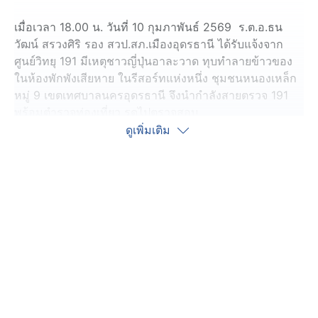
เมื่อเวลา 18.00 น. วันที่ 10 กุมภาพันธ์ 2569 ร.ต.อ.ธน
วัฒน์ สรวงศิริ รอง สวป.สภ.เมืองอุดรธานี ได้รับแจ้งจาก
ศูนย์วิทยุ 191 มีเหตุชาวญี่ปุ่นอาละวาด ทุบทำลายข้าวของ
ในห้องพักพังเสียหาย ในรีสอร์ทแห่งหนึ่ง ชุมชนหนองเหล็ก
หมู่ 9 เขตเทศบาลนครอุดรธานี จึงนำกำลังสายตรวจ 191
พร้อมตำรวจท่องเที่ยว รุดไปตรวจสอบ
ดูเพิ่มเติม
ที่เกิดเหตุเป็นรีสอร์ท 3 ชั้น ที่ห้องพักหมายเลข 14 ชั้นล่าง
ประตูห้องปิดล็อคจากด้านใน พนักงานใช้กุญแจสำรองเปิด
ล็อค แต่ไม่สามารถเปิดประตูเข้าไปได้ เนื่องจากมีสิ่งของ
หนักภายในห้องดันประตูไว้ ตำรวจจึงเดินอ้อมไปด้านหลัง
ห้อง พบหน้าต่างเปิดออก มุ้งลวดโดนของมีดคมกรีดขาด
เตียงนอนโดนรื้อออก โดยมีการนำที่นอนไปขวางประตูห้อง
เอาไว้ ภายในห้องข้าวของกระจัดกระจาย ผ้าปูที่นอนไปกอง
อยู่ในห้องน้ำ ส่วนแขกที่เข้าพักในห้องชื่อนายยามากูชิ อายุ
37 ปี สัญชาติญี่ปุ่น ได้หลบหนีไปก่อนตำรวจมาถึง
น.ส.ธนัชชา อายุ 29 ปี ผู้จัดการรีสอร์ท เล่าว่า นายยามากูชิ