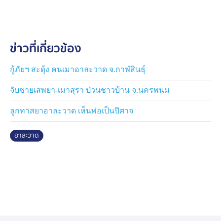
เดินทางมาเข้าพักคืนวันเสาร์ พร้อมกับจ่ายเงิน 1 วัน เขาจะ
ย้ายขึ้นไปพักรายเดือน แต่ตนบอกให้เขาจ่ายเงินก่อนล่วง
หน้า เขาจึงบอกว่ารอเงินที่แม่จะโอนมาให้ ตนจึงบอกว่าให้
ข่าวที่เกี่ยวข้อง
อยู่ห้องรายวันก่อน วันนี้เข้าพักเป็นวันที่ 3 แต่วันนี้พนักงาน
ไม่เห็นเขาออกจากห้อง เรียกก็ไม่ตอบ ตนจึงใช้กุญแจสำรอง
เปิดประตูห้อง แต่ก็เปิดไม่ได้ จึงเดินไปด้านหลัง ก็พบว่า
กู้ภัยฯ สะดุ้ง คนเมาอาละวาด จ.กาฬสินธุ์
หน้าต่างเปิด มุ่งลวดโดนกรีดขาด
จับชายเสพยา-เมาสุรา ป่วนชาวบ้าน จ.นครพนม
“สิ่งที่ผิดปกติคือนายยามากูชิจะไม่นอนในเวลากลางคืน จะ
ลูกทาสยาอาละวาด เห็นพ่อเป็นปิศาจ
เดินรอบรีสอร์ทไม่หยุด และเขามายืมกรรไกรไปตัดผมจน
โล้น เราไม่รู้ข่าวมาก่อนว่าเขามีปัญหา ถ้ารู้จะไม่รับ สิ่งที่
อาละวาด
เสียหายคือเตียงไม้ประกอบโดนรื้อหมด มุ้งลวดขาด เหล็กดัด
และสิ่งของภายในห้อง ต้องเข้าไปเช็คว่าอะไรเสียหายเพิ่ม
และไปแจ้งตำรวจเรียกค่าเสียหาย”
ส่วนนายวิทูรย์ อายุ 52 ปี เล่าว่า ไปรู้จักกับนายยามากูชิที่
ศาล เพราะโดนคดีลักทรัพย์ ศาลตัดสินแล้ว จึงพาไปหา
โรงแรมพัก แต่ผู้จัดการได้มาบอกตนให้พาไปพักที่ใหม่ กลัว