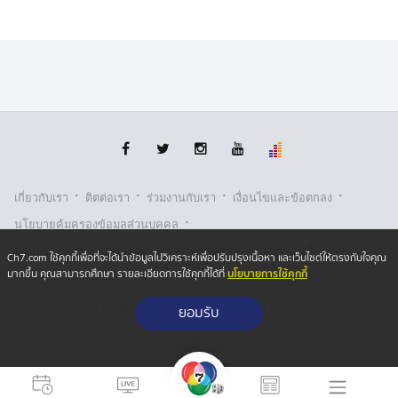
และแม่ ในเขตพื้นที่อำเภอลาดหลุมแก้ว จังหวัดปทุมธานี แต่
ด้วยความโมโห จึงเข้าไปจับตัวพ่อตา ซึ่งมีบ้านพักอาศัยอยู่
ฝั่งตรงข้ามกัน มาเป็นตัวประกันเพื่อเรียกร้องให้ภรรยามาพบ
หลังสืบทราบว่าภรรยาได้แจ้งความจับตัวเอง จึงทำให้เกิด
ความโมโหและก่อเหตุดังกล่าว โดยจากการสอบสวนเบื้อง
ต้นพบว่าเป็นปัญหาการทะเลาะกันระหว่างภรรยาจนเกิด
ความโมโหและก่อเหตุในลักษณะดังกล่าว
ส่วนเหตุการณ์ คนร้านคลั่งและมีการควงปืน ที่โรงเรียนนั้น
·
·
·
·
เกี่ยวกับเรา
ติตต่อเรา
ร่วมงานกับเรา
เงื่อนไขและข้อตกลง
เบื้องต้นข้อมูลดังกล่าวทางเจ้าหน้าที่ตำรวจ ยังไม่ได้รับแจ้ง
·
เหตุนี้ มีเพียงการแจ้งความเกี่ยวกับการก่อเหตุของคนร้ายใน
นโยบายคุ้มครองข้อมูลส่วนบุคคล
ลักษณะพฤติกรรมดังกล่าวเท่านั้น แต่อย่างไรก็ตามก็ไม่ได้
·
·
นโยบายคุ้มครองข้อมูลส่วนบุคคล (ออนไลน์)
นโยบายคุกกี้
Ch7.com ใช้คุกกี้เพื่อที่จะได้นำข้อมูลไปวิเคราะห์เพื่อปรับปรุงเนื้อหา และเว็บไซต์ให้ตรงกับใจคุณ
นิ่งนอนใจ ในสั่งกำชับให้เจ้าหน้าที่ตำรวจทุกฝ่ายเร่งสืบสวน
นโยบายการใช้คุกกี้
มากขึ้น คุณสามารถศึกษา รายละเอียดการใช้คุกกี้ได้ที่
รับเรื่องร้องเรียน
และติดตามตัวคนร้ายมาให้ได้ เนื่องจากพบว่าเป็นบุคคล
Copyright © 2026 Bangkok Broadcasting & T.V. Co.,Ltd.
อันตรายเพราะมีอาวุธปืนติดตัวไปด้วย จึงได้วางกำลังเจ้า
ยอมรับ
All rights reserved
หน้าที่ทุกภาคส่วนและประสานฝ่ายปกครอง ผู้นำท้องถิ่นใน
พื้นที่อำเภอลาดหลุมแก้ว เพื่อประสานแจกจ่ายภาพถ่าย
การนำจับผู้ต้องหาที่ก่อเหตุและพกพาอาวุธปืนหลบหนีไป
ด้วย อีกทั้ง เร่งไล่ล่าติดตามตัวผู้ก่อเหตุ ตามบ้านเพื่อนและ