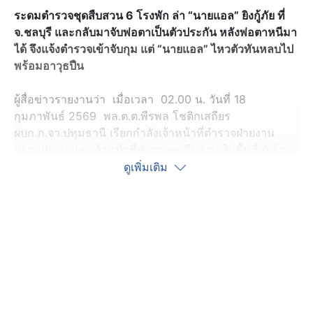
ระดมตำรวจชุดสืบสวน 6 โรงพัก ล่า “นายแอล” ยิงกู้ภัย ที่
จ.ชลบุรี และกลับมาจับพ่อตาเป็นตัวประกัน หลังพ่อตาหนีมา
ได้ จึงแจ้งตำรวจเข้าจับกุม แต่ “นายแอล” ไหวตัวทันหลบไป
พร้อมอาวุธปืน
ผู้สื่อข่าวรายงานว่า เมื่อเวลา 02.00 น. วันที่ 18
กุมภาพันธ์ 2569 พล.ต.ต.พีรพล โชติกเสถียร
ผบก.ภ.จว.ปทุมธานี เรียกกำลังเจ้าหน้าที่ตำรวจฝ่ายงาน
ปราบปราม และเจ้าหน้าที่ตำรวจชุดสืบสวน ในพื้นที่ 6 โรง
พัก เพื่อประสานกระจายการแจ้งข้อมูลการประกาศจับหาตัว
ดูเพิ่มเติม
คนร้ายและสั่งตั้งด่านสกัดทุกพื้นที่ที่คาดว่าจะเป็นเส้นทางที่
คนร้ายจะหลบหนี โดยคนร้ายที่ถูกตำรวจระดมกำลังไล่ล่า
คือ นายนพรัตน์ จีนโต หรือ “แอล” อายุ 31ปี คนร้ายที่ก่อ
เหตุยิงกู้ภัย ในห้วยใหญ่ จ.ชลบุรี และกลับมาก่อเหตุจับพ่อตา
เป็นตัวประกัน เพื่อเรียกร้องให้ภรรยามาพบ แต่เมื่อพ่อตาหนี
มาได้จึงแจ้งเจ้าหน้าที่ตำรวจตามเข้ามาจับกุมบ้านพักย่าน
อำเภอ ลาดหลุมแก้ว แต่จังหวะนั้นได้กระโดดมีทาง
หน้าต่าง แล้วหลบหนีไปได้ทาง ด้านหลังบ้าน ด้วยการเดิน