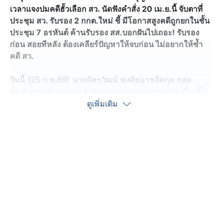
เวลาแจงปมคดีฮั้วเลือก สว. นัดฟังคำสั่ง 20 เม.ย.นี้ จับตาที่
ประชุม สว. รับรอง 2 กกต.ใหม่ ชี้ มีโอกาสสูงคดีถูกยกในชั้น
ประชุม 7 อรหันต์ ค้านรับรอง สส.บอกฝันไปเถอะ! รับรอง
ก่อน สอยทีหลัง ต้องเคลียร์ปัญหาให้จบก่อน ไม่อยากให้ซ้ำ
คดี สว.
วันนี้ (25 ก.พ.69) นายอัครวัฒน์ พงศ์ธนาชลิตกุล กลุ่ม
สว.สำรอง เดินทางมาสำนักงานคณะกรรมการการเลือกตั้ง
(กกต.) พร้อมเปิดเผยว่า หลังจากที่กลุ่ม สว.สำรอง ได้เรียก
ดูเพิ่มเติม
ร้องความยุติธรรมต่อการคัดเลือก สว.เมื่อปี 2567 ขณะนี้
ผ่านมา 1 ปี 8 เดือนแล้ว เรื่องนี้ถูกนำไปต่อสู้ในกระบวนการ
ยุติธรรมมากมายส่วนใหญ่แล้วพบปัญหาเรื่องยกคำร้อง และ
ร้องเรียนในช่องทางที่ไม่ถูกต้อง ส่วนตัวก็ได้ต่อสู้มานานนับ
ปี และมีค่าใช้จ่าย แต่กลับถูกกระบวนการต่าง ๆ ไม่ให้ความ
ยุติธรรม ตนเป็นบุคคลธรรมดาที่มีหัวใจรักระบอบ
ประชาธิปไตย จึงอยากเรียกร้องความยุติธรรมจากปัญหาที่
ถูกหมักหมมไว้อย่างยาวนาน