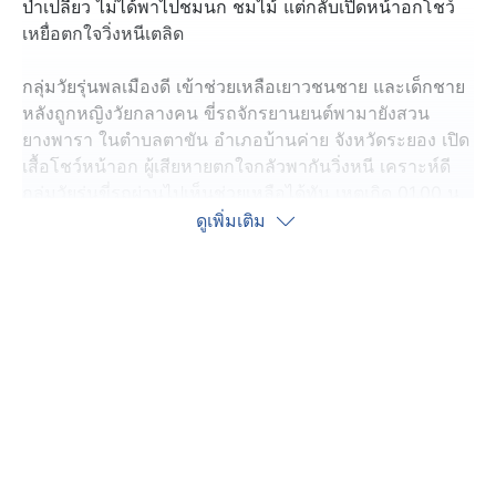
ป่าเปลี่ยว ไม่ได้พาไปชมนก ชมไม้ แต่กลับเปิดหน้าอกโชว์
เหยื่อตกใจวิ่งหนีเตลิด
กลุ่มวัยรุ่นพลเมืองดี เข้าช่วยเหลือเยาวชนชาย และเด็กชาย
หลังถูกหญิงวัยกลางคน ขี่รถจักรยานยนต์พามายังสวน
ยางพารา ในตำบลตาขัน อำเภอบ้านค่าย จังหวัดระยอง เปิด
เสื้อโชว์หน้าอก ผู้เสียหายตกใจกลัวพากันวิ่งหนี เคราะห์ดี
กลุ่มวัยรุ่นขี่รถผ่านไปเห็นช่วยเหลือได้ทัน เหตุเกิด 01.00 น.
วันที่ 28 กุมภาพันธ์ ที่ผ่านมา
ดูเพิ่มเติม
วัยรุ่นพลเมืองดี พาทีมข่าวลงพื้นที่เกิดเหตุ เล่าว่า คืนนั้น
ตนเองและเพื่อน 3 คน ไปเที่ยวงานวัด ขณะกำลังพากันกลับ
บ้าน เจอผู้เสียหายขอความช่วยเหลือ บอกว่า ถูกผู้ก่อเหตุ
อายุ 40 ปี พามาที่เปลี่ยวเปิดของลับโชว์ พยายามจะ
สอบถามผู้ก่อเหตุ แต่เจ้าตัวปฏิเสธ อ้างว่าเป็นเรื่องเข้าใจผิด
จึงช่วยเหลือพาผู้เสียหาย 2 คน ไปส่งบ้านอย่างปลอดภัย
ด้านผู้เสียหาย อายุ 15 ปี เล่าว่า วันเกิดเหตุ ตนเองและเพื่อน
รุ่นน้องพากันไปเดินเที่ยวงานวัด ขณะกำลังจะเดินกลับ ผู้ก่อ