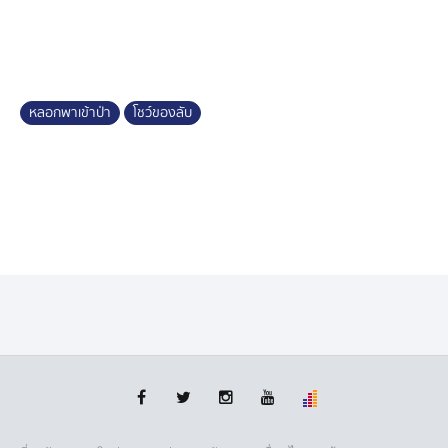
เหตุไม่เคยรู้จักกันมาก่อนเข้ามาพูดคุยกับเพื่อน อาสาจะพา
ไปส่งบ้าน จึงพาซ้อนรถออกมา
เมื่อถึงจุดเกิดเหตุ ผู้ก่อเหตุจอดรถเปิดเสื้อให้ดูหน้าอก พร้อม
จับแขนตนเองไม่ให้วิ่งหนี เคราะห์ดีที่พลเมืองดีผ่านไปเห็น
หลอกพาเข้าป่า
โชว์ของลับ
เข้าช่วยเหลือเอาไว้ได้ทันไม่เกิดเหตุร้าย
ด้านแม่และพ่อเลี้ยงของผู้เสียหาย ยอมรับว่าตกใจที่ลูกชาย
ไปเจอเหตุการณ์แบบนี้ เตือนไปยังผู้ก่อเหตุ ให้เลิกทำ
พฤติการณ์แบบนี้ หากสำนึกผิดมาขอโทษ ก็พร้อมจะให้
อภัย
เตือนเป็นอุทาหรณ์ สำหรับเยาวชนทั้งชายและหญิง ไม่ควร
ไว้ใจไปไหนกับคนแปลกหน้า เพราะเหตุไม่คาดคิดเกิดขึ้นได้
เสมอ