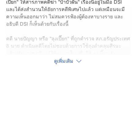
เปี๊ยก" ให้สารภาพคดีฆ่า "ป้าบัวผัน" เรื่องนี้อยู่ในมือ DSI
และได้ส่งสำนวนให้อัยการคดีพิเศษไปแล้ว แต่เหมือนจะมี
ความเห็นออกมาว่า ไม่สมควรฟ้องผู้ต้องหาบางราย และ
อธิบดี DSI ก็เห็นด้วยกับเรื่องนี้
คดี นายปัญญา หรือ "ลุงเปี๊ยก" ที่ถูกตำรวจ สภ.อรัญประเทศ
8 นาย ดำเนินคดีโดยไม่ชอบด้วยการใช้ถุงดำคลุมศีรษะ
แล้วปรับอุณหภูมิแอร์ให้หนาวเย็น เพื่อให้ ลุงเปี๊ยก รับ
สารภาพว่า เป็นผู้ก่อเหตุฆ่า "ป้าบัวผัน" ที่ต่อมาถูกคลี่คลาย
ดูเพิ่มเติม
ว่าเป็นการดำเนินคดีกับผู้ต้องหาผิดตัว เพราะคนที่ก่อเหตุ
เป็นกลุ่มวัยรุ่น จนทำให้คดีพลิก จากตำรวจชุดสืบสวนกลาย
เป็นผู้ต้องหาที่ต้องถูกดำเนินคดีแทน ตามความผิด พ.ร.บ.อุ้ม
หายฯ
ต่อมา 9 พฤษภาคม 2567 ตำรวจทั้ง 8 นาย ก็มาพบ DSI
เพื่อรับทราบข้อหา และอีก 3 เดือนต่อมา ก็ได้ส่งสำนวนไป
ให้อัยการพิจารณา
จุดที่มีประเด็น คือ วันที่ 19 สิงหาคม ปีที่แล้ว พนักงาน