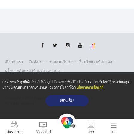
ปัจจุบัน "ลุงเปี๊ยก" ยังอยู่ในกระบวนการคุ้มครองพยานของ
DSI หลังเข้ารับการบำบัดฟื้นฟูอาการจากการดื่มแอลกอฮอล์
มาเป็นเวลานาน และยังต้องรอต่อไปจนกว่าคดีนี้จะเข้าสู่ชั้น
ศาลอาญาคดีทุจริตและประพฤติมิชอบฯ รอให้ศาลฯ
พิจารณามีความเห็นสั่งฟ้องผู้กระทำความผิดหรือไม่
·
·
·
·
เกี่ยวกับเรา
ติตต่อเรา
ร่วมงานกับเรา
เงื่อนไขและข้อตกลง
·
นโยบายคุ้มครองข้อมูลส่วนบุคคล
·
·
นโยบายคุ้มครองข้อมูลส่วนบุคคล (ออนไลน์)
นโยบายคุกกี้
Ch7.com ใช้คุกกี้เพื่อที่จะได้นำข้อมูลไปวิเคราะห์เพื่อปรับปรุงเนื้อหา และเว็บไซต์ให้ตรงกับใจคุณ
นโยบายการใช้คุกกี้
มากขึ้น คุณสามารถศึกษา รายละเอียดการใช้คุกกี้ได้ที่
รับเรื่องร้องเรียน
Copyright © 2026 Bangkok Broadcasting & T.V. Co.,Ltd.
ยอมรับ
All rights reserved
เมนู
ผังรายการ
ทีวีออนไลน์
ข่าว